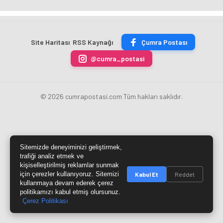
Site Haritası
RSS Kaynağı
Çumra Postası
@cumra_postasi
© 2026 cumrapostasi.com Tüm hakları saklıdır.
Sitemizde deneyiminizi geliştirmek,
trafiği analiz etmek ve
kişiselleştirilmiş reklamlar sunmak
için çerezler kullanıyoruz. Sitemizi
Kabul Et
Reddet
kullanmaya devam ederek çerez
politikamızı kabul etmiş olursunuz.
Çerez Politikası