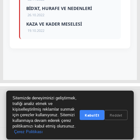
BİD’AT, HURAFE VE NEDENLERİ
26.10.2022
KAZA VE KADER MESELESİ
19.10.2022
Sitemizde deneyiminizi geliştirmek,
Site Haritası
RSS Kaynağı
Çumra Postası
trafiği analiz etmek ve
kişiselleştirilmiş reklamlar sunmak
@cumra_postasi
için çerezler kullanıyoruz. Sitemizi
Kabul Et
Reddet
kullanmaya devam ederek çerez
politikamızı kabul etmiş olursunuz.
Çerez Politikası
© 2026 cumrapostasi.com Tüm hakları saklıdır.