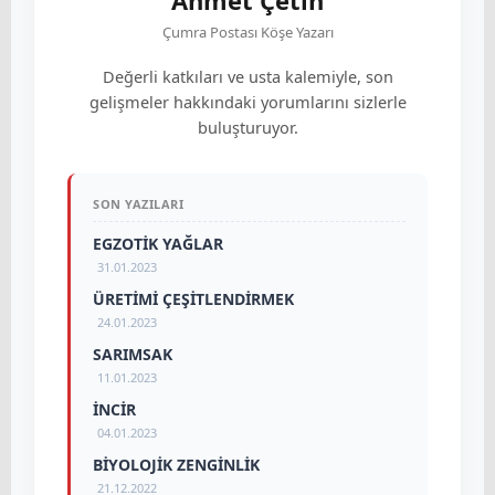
Ahmet Çetin
Çumra Postası Köşe Yazarı
Değerli katkıları ve usta kalemiyle, son
gelişmeler hakkındaki yorumlarını sizlerle
buluşturuyor.
SON YAZILARI
EGZOTİK YAĞLAR
31.01.2023
ÜRETİMİ ÇEŞİTLENDİRMEK
24.01.2023
SARIMSAK
11.01.2023
İNCİR
04.01.2023
BİYOLOJİK ZENGİNLİK
21.12.2022