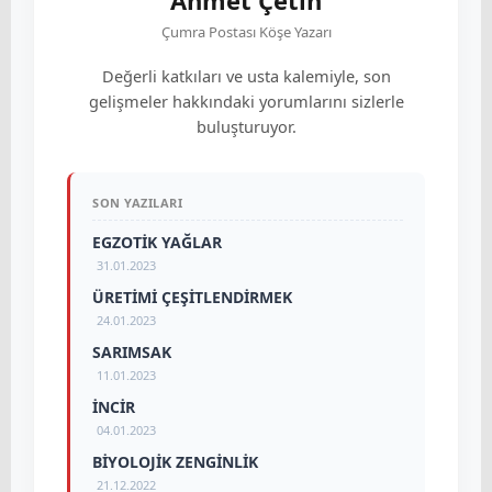
Ahmet Çetin
Çumra Postası Köşe Yazarı
Değerli katkıları ve usta kalemiyle, son
gelişmeler hakkındaki yorumlarını sizlerle
buluşturuyor.
SON YAZILARI
EGZOTİK YAĞLAR
31.01.2023
ÜRETİMİ ÇEŞİTLENDİRMEK
24.01.2023
SARIMSAK
11.01.2023
İNCİR
04.01.2023
BİYOLOJİK ZENGİNLİK
21.12.2022