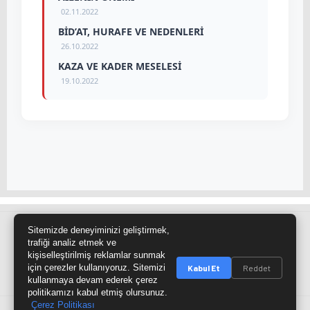
02.11.2022
BİD’AT, HURAFE VE NEDENLERİ
26.10.2022
KAZA VE KADER MESELESİ
19.10.2022
Sitemizde deneyiminizi geliştirmek,
Site Haritası
RSS Kaynağı
Çumra Postası
trafiği analiz etmek ve
kişiselleştirilmiş reklamlar sunmak
@cumra_postasi
için çerezler kullanıyoruz. Sitemizi
Kabul Et
Reddet
kullanmaya devam ederek çerez
politikamızı kabul etmiş olursunuz.
Çerez Politikası