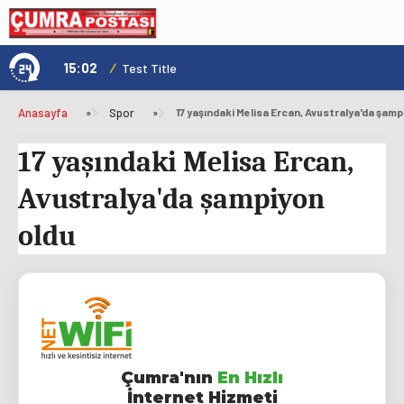
15:02
/
1
Test Title
Anasayfa
»
Spor
»
17 yaşındaki Melisa Ercan, Avustralya'da şamp
17 yaşındaki Melisa Ercan,
Avustralya'da şampiyon
oldu
Çumra'nın
En Hızlı
İnternet Hizmeti