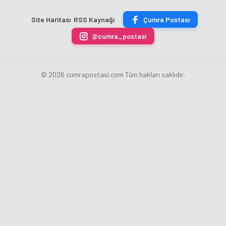
Derecelerle
Sahasında
Altın
Zirvede
Döndü
Madalyayı
Site Haritası
RSS Kaynağı
Çumra Postası
Aldı
@cumra_postasi
© 2026 cumrapostasi.com Tüm hakları saklıdır.