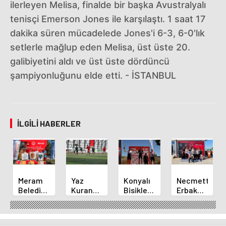
ilerleyen Melisa, finalde bir başka Avustralyalı
tenisçi Emerson Jones ile karşılaştı. 1 saat 17
dakika süren mücadelede Jones'i 6-3, 6-0'lık
setlerle mağlup eden Melisa, üst üste 20.
galibiyetini aldı ve üst üste dördüncü
şampiyonluğunu elde etti. - İSTANBUL
İLGILI HABERLER
Meram
Yaz
Konyalı
Necmettin
Belediyespor
Kuran
Bisikletçi
Erbakan
Okçuları
Kursu
Ahmet
Üniversitesi
Türkiye
Öğrencileri
Can
Geleneksel
Şampiyonası'ndan
Futbol
Akpınar
Okçulukta