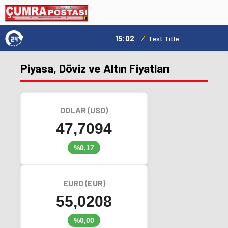
15:02
/
Test Title
Piyasa, Döviz ve Altın Fiyatları
DOLAR (USD)
47,7094
%0,17
EURO (EUR)
55,0208
%0,00