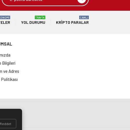
KONOMİ
TRAFİK
CANLI
TELER
YOL DURUMU
KRIPTO PARALAR
UMSAL
mızda
Bilgileri
im ve Adres
Politikası
si
Reddet