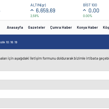
ALTIN(gr)
BİST 100
4
6.659,69
0.00
2,59%
0.00%
Anasayfa
Gazeteler
Çumra Haber
Konya Haber
Köş
ik 10:16:19
aları için aşağıdaki iletişim formunu doldurarak bizimle irtibata geçebil