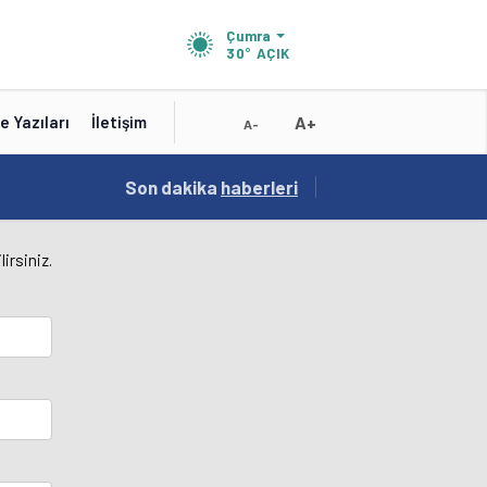
Çumra
30°
AÇIK
A+
e Yazıları
İletişim
A-
15:41
Son dakika
/
haberleri
Test
irsiniz.