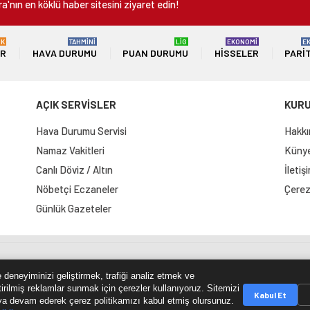
a'nın en köklü haber sitesini ziyaret edin!
ÜK
TAHMİNİ
LİG
EKONOMİ
E
ER
HAVA DURUMU
PUAN DURUMU
HISSELER
PARI
AÇIK SERVİSLER
KUR
Hava Durumu Servisi
Hakkı
Namaz Vakitleri
Künye 
Canlı Döviz / Altın
İletiş
Nöbetçi Eczaneler
Çerez 
Günlük Gazeteler
e Haritası
RSS Kaynağı
Çumra Postası
@cumra_posta
 deneyiminizi geliştirmek, trafiği analiz etmek ve
tirilmiş reklamlar sunmak için çerezler kullanıyoruz. Sitemizi
Kabul Et
a devam ederek çerez politikamızı kabul etmiş olursunuz.