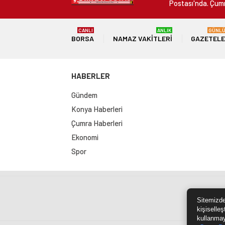
Postası'nda. Çumr
CANLI
ANLIK
GÜNL
BORSA
NAMAZ VAKITLERI
GAZETEL
HABERLER
Gündem
Konya Haberleri
Çumra Haberleri
Ekonomi
Spor
Sit
Sitemizde
kişiselleş
kullanmay