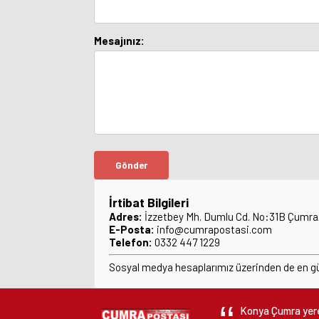
Mesajınız:
Gönder
İrtibat Bilgileri
Adres:
İzzetbey Mh. Dumlu Cd. No:31B Çumr
E-Posta:
info@cumrapostasi.com
Telefon:
0332 447 1229
Sosyal medya hesaplarımız üzerinden de en gün
Konya Çumra yerel