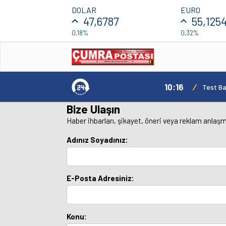
DOLAR
EURO
47,6787
55,125
0,18%
0,32%
10:16
/
Test Basl
Bize Ulaşın
Haber ihbarları, şikayet, öneri veya reklam anlaşm
Adınız Soyadınız:
E-Posta Adresiniz:
Konu: