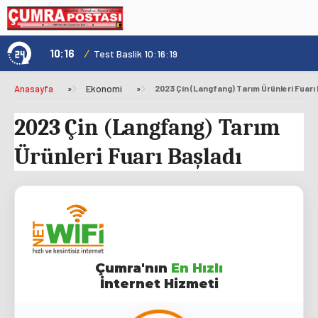
10:16
/
1
Test Baslik 10:16:19
Anasayfa
»
Ekonomi
»
2023 Çin (Langfang) Tarım Ürünleri Fuarı 
2023 Çin (Langfang) Tarım
Ürünleri Fuarı Başladı
Çumra'nın
En Hızlı
İnternet Hizmeti