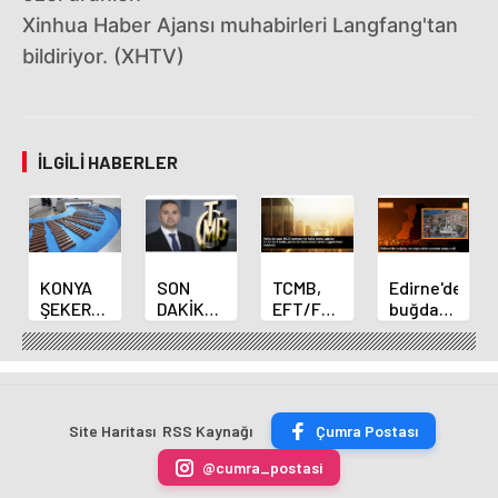
Xinhua Haber Ajansı muhabirleri Langfang'tan
bildiriyor. (XHTV)
İLGILI HABERLER
KONYA
SON
TCMB,
Edirne'de
ŞEKER
DAKİKA
EFT/FAST
buğday
YILLIK 7
HABERİ:
işlemleri
ve arpa
BİN 500
Yeni
için
ekim
TON
Merkez
fazla
sezonu
ÇİKOLATALI
Bankası
ücret
sona
ÜRÜN
Başkanı
uygulamasını
erdi
Site Haritası
RSS Kaynağı
Çumra Postası
ÜRETİLECEK
Fatih
kaldırdı
Karahan
@cumra_postasi
oldu