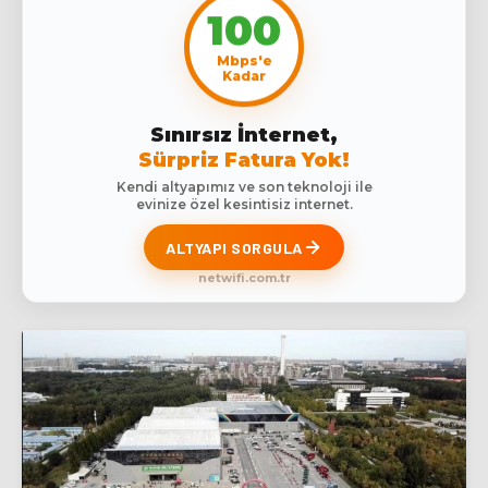
100
Mbps'e
Kadar
Sınırsız İnternet,
Sürpriz Fatura Yok!
Kendi altyapımız ve son teknoloji ile
evinize özel kesintisiz internet.
ALTYAPI SORGULA
netwifi.com.tr