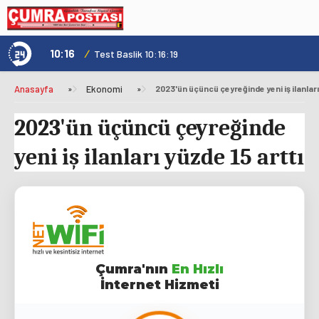
10:16
/
1
Test Baslik 10:16:19
Anasayfa
»
Ekonomi
»
2023'ün üçüncü çeyreğinde yeni iş ilanları
2023'ün üçüncü çeyreğinde
yeni iş ilanları yüzde 15 arttı
Çumra'nın
En Hızlı
İnternet Hizmeti