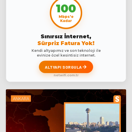
100
Mbps'e
Kadar
Sınırsız İnternet,
Sürpriz Fatura Yok!
Kendi altyapımız ve son teknoloji ile
evinize özel kesintisiz internet.
ALTYAPI SORGULA
netwifi.com.tr