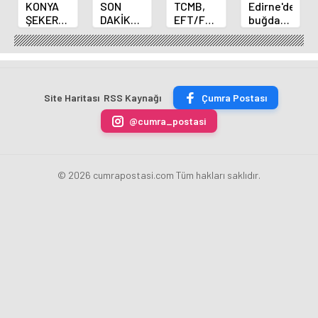
KONYA
SON
TCMB,
Edirne'de
ŞEKER
DAKİKA
EFT/FAST
buğday
YILLIK 7
HABERİ:
işlemleri
ve arpa
BİN 500
Yeni
için
ekim
TON
Merkez
fazla
sezonu
ÇİKOLATALI
Bankası
ücret
sona
ÜRÜN
Başkanı
uygulamasını
erdi
Site Haritası
RSS Kaynağı
Çumra Postası
ÜRETİLECEK
Fatih
kaldırdı
Karahan
@cumra_postasi
oldu
© 2026 cumrapostasi.com Tüm hakları saklıdır.