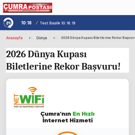
10:16
/
1
Test Baslik 10:16:19
Anasayfa
»
Dünya
»
2026 Dünya Kupası Biletlerine Rekor Başvur
2026 Dünya Kupası
Biletlerine Rekor Başvuru!
Çumra'nın
En Hızlı
İnternet Hizmeti