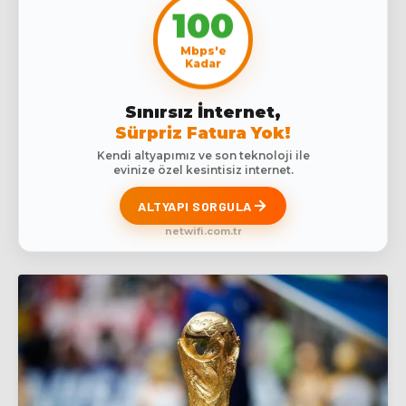
100
Mbps'e
Kadar
Sınırsız İnternet,
Sürpriz Fatura Yok!
Kendi altyapımız ve son teknoloji ile
evinize özel kesintisiz internet.
ALTYAPI SORGULA
netwifi.com.tr