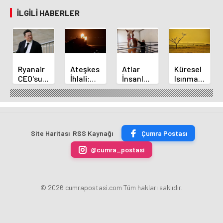
İLGILI HABERLER
Ryanair
Ateşkes
Atlar
Küresel
CEO'sundan
İhlali:
İnsanların
Isınmada
Elon
İsrail
Korkusunu
Kritik
Musk'a
Gazze'yi
Mu
Eşik:
Meydan
Bombalamaya
Hissediyor?
2025 En
Okuma
Devam
Yeni
Sıcak
Ediyor
Araştırma
Yıllardan
Site Haritası
RSS Kaynağı
Çumra Postası
@cumra_postasi
© 2026 cumrapostasi.com Tüm hakları saklıdır.