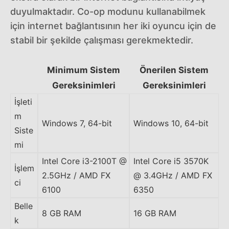
duyulmaktadır. Co-op modunu kullanabilmek
için internet bağlantısının her iki oyuncu için de
stabil bir şekilde çalışması gerekmektedir.
Minimum Sistem
Önerilen Sistem
Gereksinimleri
Gereksinimleri
İşleti
m
Windows 7, 64-bit
Windows 10, 64-bit
Siste
mi
Intel Core i3-2100T @
Intel Core i5 3570K
İşlem
2.5GHz / AMD FX
@ 3.4GHz / AMD FX
ci
6100
6350
Belle
8 GB RAM
16 GB RAM
k