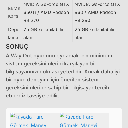
NVIDIA GeForce GTX
NVIDIA GeForce GTX
Ekran
650Ti / AMD Radeon
960 / AMD Radeon
Kartı
R9 270
R9 290
Depo
25 GB kullanılabilir
25 GB kullanılabilir
lama
alan
alan
SONUÇ
A Way Out oyununu oynamak için minimum
sistem gereksinimlerini karşılayan bir
bilgisayarınızın olması yeterlidir. Ancak daha iyi
bir oyun deneyimi için önerilen sistem
gereksinimlerine sahip bir bilgisayar tercih
etmeniz tavsiye edilir.