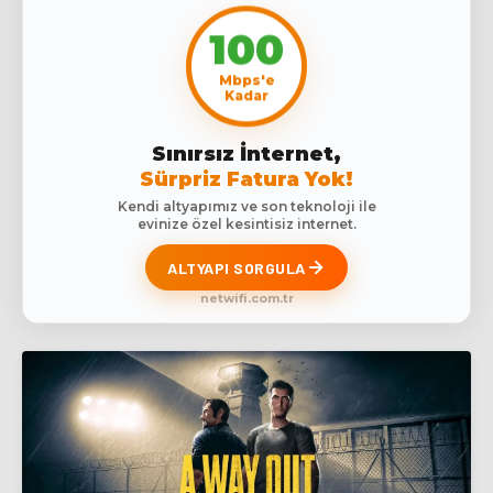
100
Mbps'e
Kadar
Sınırsız İnternet,
Sürpriz Fatura Yok!
Kendi altyapımız ve son teknoloji ile
evinize özel kesintisiz internet.
ALTYAPI SORGULA
netwifi.com.tr