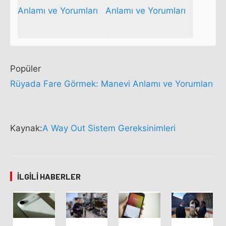
Popüler
Rüyada Fare Görmek: Manevi Anlamı ve Yorumları
Kaynak:
A Way Out Sistem Gereksinimleri
İLGILI HABERLER