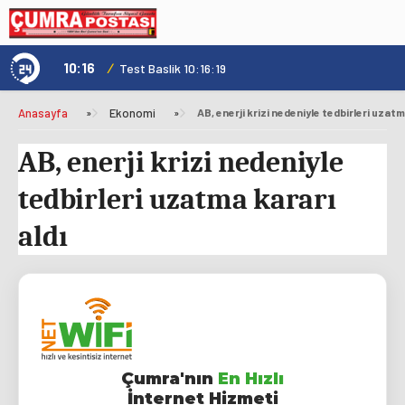
10:16
/
1
Test Baslik 10:16:19
Anasayfa
»
Ekonomi
»
AB, enerji krizi nedeniyle tedbirleri uzatm
AB, enerji krizi nedeniyle
tedbirleri uzatma kararı
aldı
Çumra'nın
En Hızlı
İnternet Hizmeti