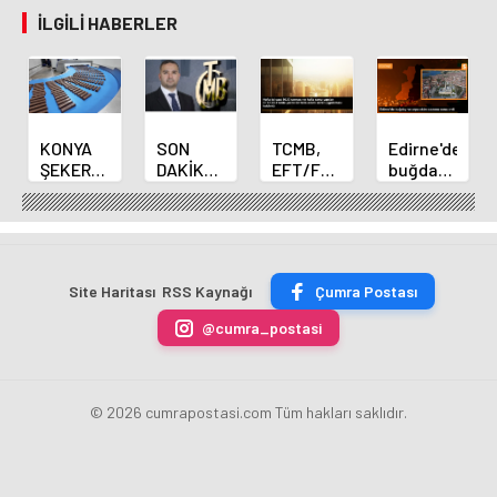
İLGILI HABERLER
KONYA
SON
TCMB,
Edirne'de
ŞEKER
DAKİKA
EFT/FAST
buğday
YILLIK 7
HABERİ:
işlemleri
ve arpa
BİN 500
Yeni
için
ekim
TON
Merkez
fazla
sezonu
ÇİKOLATALI
Bankası
ücret
sona
ÜRÜN
Başkanı
uygulamasını
erdi
Site Haritası
RSS Kaynağı
Çumra Postası
ÜRETİLECEK
Fatih
kaldırdı
Karahan
@cumra_postasi
oldu
© 2026 cumrapostasi.com Tüm hakları saklıdır.