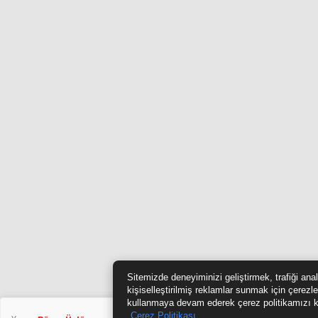
Sitemizde deneyiminizi geliştirmek, trafiği ana
kişiselleştirilmiş reklamlar sunmak için çerezle
kullanmaya devam ederek çerez politikamızı k
Çerez Politikası