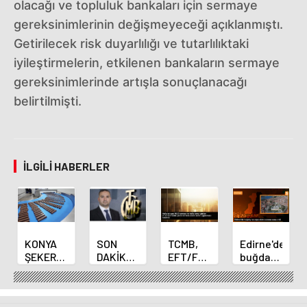
olacağı ve topluluk bankaları için sermaye
gereksinimlerinin değişmeyeceği açıklanmıştı.
Getirilecek risk duyarlılığı ve tutarlılıktaki
iyileştirmelerin, etkilenen bankaların sermaye
gereksinimlerinde artışla sonuçlanacağı
belirtilmişti.
İLGILI HABERLER
KONYA
SON
TCMB,
Edirne'de
ŞEKER
DAKİKA
EFT/FAST
buğday
YILLIK 7
HABERİ:
işlemleri
ve arpa
BİN 500
Yeni
için
ekim
TON
Merkez
fazla
sezonu