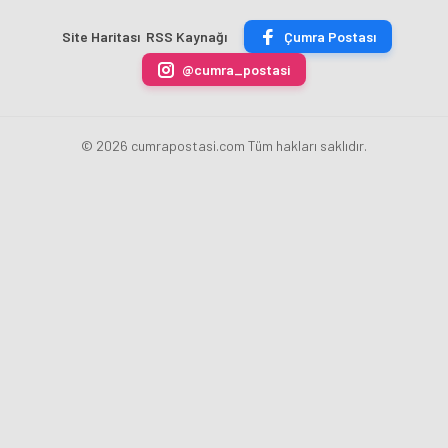
ÇİKOLATALI
Bankası
ücret
sona
ÜRÜN
Başkanı
uygulamasını
erdi
Site Haritası
RSS Kaynağı
Çumra Postası
ÜRETİLECEK
Fatih
kaldırdı
Karahan
@cumra_postasi
oldu
© 2026 cumrapostasi.com Tüm hakları saklıdır.