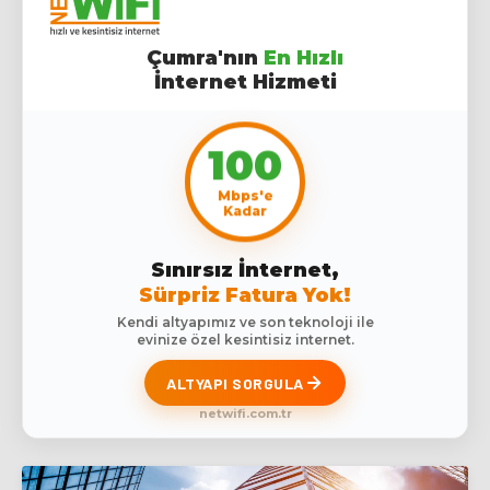
Çumra'nın
En Hızlı
İnternet Hizmeti
100
Mbps'e
Kadar
Sınırsız İnternet,
Sürpriz Fatura Yok!
Kendi altyapımız ve son teknoloji ile
evinize özel kesintisiz internet.
ALTYAPI SORGULA
netwifi.com.tr