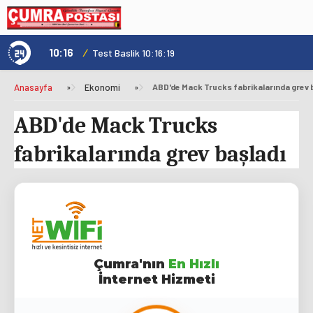
10:16
/
1
Test Baslik 10:16:19
Anasayfa
»
Ekonomi
»
ABD'de Mack Trucks fabrikalarında grev 
ABD'de Mack Trucks
fabrikalarında grev başladı
Çumra'nın
En Hızlı
İnternet Hizmeti