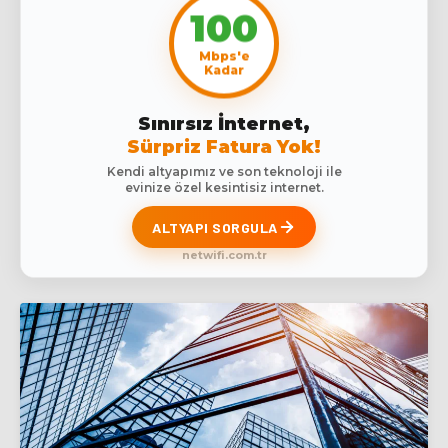
100
Mbps'e
Kadar
Sınırsız İnternet,
Sürpriz Fatura Yok!
Kendi altyapımız ve son teknoloji ile
evinize özel kesintisiz internet.
ALTYAPI SORGULA
netwifi.com.tr