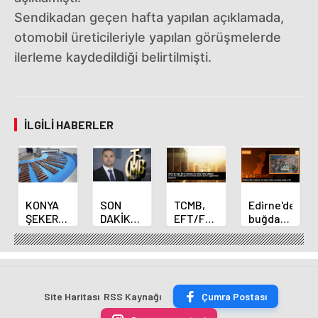
Sendikadan geçen hafta yapılan açıklamada,
otomobil üreticileriyle yapılan görüşmelerde
ilerleme kaydedildiği belirtilmişti.
İLGILI HABERLER
KONYA
SON
TCMB,
Edirne'de
ŞEKER
DAKİKA
EFT/FAST
buğday
YILLIK 7
HABERİ:
işlemleri
ve arpa
BİN 500
Yeni
için
ekim
TON
Merkez
fazla
sezonu
ÇİKOLATALI
Bankası
ücret
sona
ÜRÜN
Başkanı
uygulamasını
erdi
Site Haritası
RSS Kaynağı
Çumra Postası
ÜRETİLECEK
Fatih
kaldırdı
Karahan