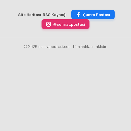
Üyesi
İletişim
Başladı
Oldu
Şurasında
Site Haritası
RSS Kaynağı
Çumra Postası
@cumra_postasi
© 2026 cumrapostasi.com Tüm hakları saklıdır.