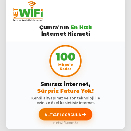
Çumra'nın
En Hızlı
İnternet Hizmeti
100
Mbps'e
Kadar
Sınırsız İnternet,
Sürpriz Fatura Yok!
Kendi altyapımız ve son teknoloji ile
evinize özel kesintisiz internet.
ALTYAPI SORGULA
netwifi.com.tr