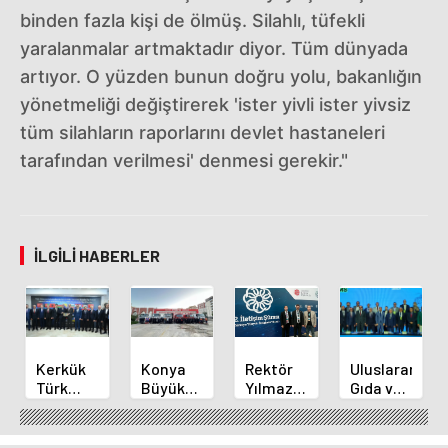
binden fazla kişi de ölmüş. Silahlı, tüfekli
yaralanmalar artmaktadır diyor. Tüm dünyada
artıyor. O yüzden bunun doğru yolu, bakanlığın
yönetmeliği değiştirerek 'ister yivli ister yivsiz
tüm silahların raporlarını devlet hastaneleri
tarafından verilmesi' denmesi gerekir."
İLGILI HABERLER
Kerkük
Konya
Rektör
Uluslararası
Türk
Büyükşehir'den
Yılmaz
Gıda ve
Dünyası
Alanya
ve
İnovasyon
Belediyeler
Yangınına
Akademisyenler
Forumu
Birliği
Destek
2.
Selçuklu'da