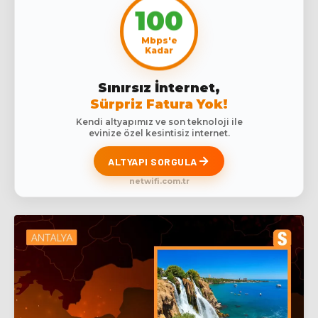
100
Mbps'e
Kadar
Sınırsız İnternet,
Sürpriz Fatura Yok!
Kendi altyapımız ve son teknoloji ile
evinize özel kesintisiz internet.
ALTYAPI SORGULA
netwifi.com.tr