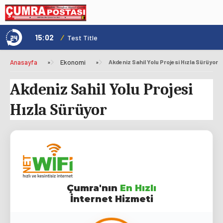
15:02
/
1
Test Title
Anasayfa
»
Ekonomi
»
Akdeniz Sahil Yolu Projesi Hızla Sürüyor
Akdeniz Sahil Yolu Projesi
Hızla Sürüyor
Çumra'nın
En Hızlı
İnternet Hizmeti