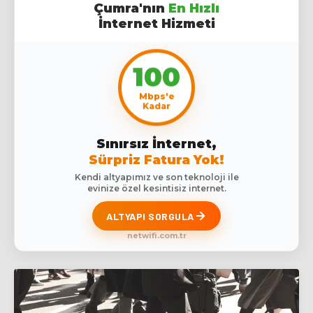
Çumra'nın
En Hızlı
İnternet Hizmeti
100
Mbps'e
Kadar
Sınırsız İnternet,
Sürpriz Fatura Yok!
Kendi altyapımız ve son teknoloji ile
evinize özel kesintisiz internet.
ALTYAPI SORGULA
netwifi.com.tr