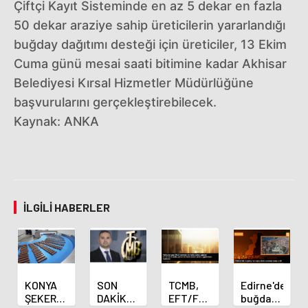
Çiftçi Kayıt Sisteminde en az 5 dekar en fazla
50 dekar araziye sahip üreticilerin yararlandığı
buğday dağıtımı desteği için üreticiler, 13 Ekim
Cuma günü mesai saati bitimine kadar Akhisar
Belediyesi Kırsal Hizmetler Müdürlüğüne
başvurularını gerçekleştirebilecek.
Kaynak: ANKA
İLGILI HABERLER
KONYA
SON
TCMB,
Edirne'de
ŞEKER
DAKİKA
EFT/FAST
buğday