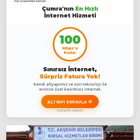
Çumra'nın
En Hızlı
İnternet Hizmeti
100
Mbps'e
Kadar
Sınırsız İnternet,
Sürpriz Fatura Yok!
Kendi altyapımız ve son teknoloji ile
evinize özel kesintisiz internet.
ALTYAPI SORGULA
netwifi.com.tr