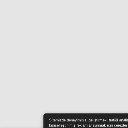
Sitemizde deneyiminizi geliştirmek, trafiği anal
kişiselleştirilmiş reklamlar sunmak için çerezler