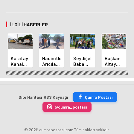
İLGILI HABERLER
Karatay
Hadim'de
Seydişehir
Başkan
Kanal
Arıcılara
Baba
Altay
Caddesi
Orman
Çocuk
Bozkır'da
Yol
Yangınları
Kampı
Vatandaşlarl
Yenileme
Eğitimi
Sona
Buluştu
Çalışmaları
Verildi
Erdi
Sürüyor
Site Haritası
RSS Kaynağı
Çumra Postası
@cumra_postasi
© 2026 cumrapostasi.com Tüm hakları saklıdır.