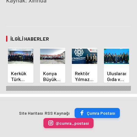
Kaynak: Xinhua
İLGILI HABERLER
Kerkük
Konya
Rektör
Uluslararası
Türk
Büyükşehir'den
Yılmaz
Gıda ve
Dünyası
Alanya
ve
İnovasyon
Belediyeler
Yangınına
Akademisyenler
Forumu
Birliği
Destek
2.
Selçuklu'da
Üyesi
İletişim
Başladı
Oldu
Şurasında
Site Haritası
RSS Kaynağı
Çumra Postası
@cumra_postasi