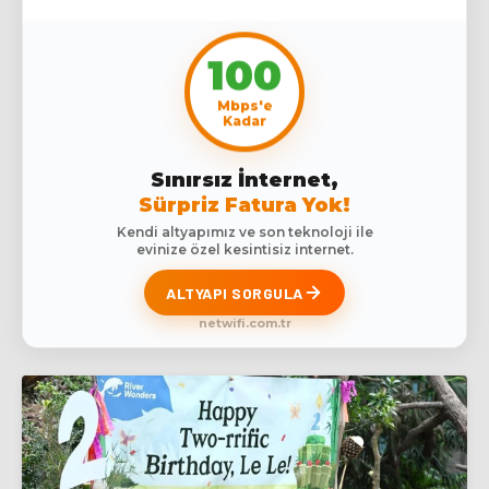
100
Mbps'e
Kadar
Sınırsız İnternet,
Sürpriz Fatura Yok!
Kendi altyapımız ve son teknoloji ile
evinize özel kesintisiz internet.
ALTYAPI SORGULA
netwifi.com.tr