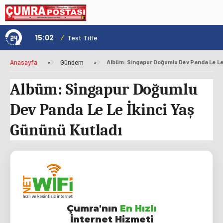
15:02
/
1
Test Title
Anasayfa
»
Gündem
»
Albüm: Singapur Doğumlu Dev Panda Le Le 
Albüm: Singapur Doğumlu
Dev Panda Le Le İkinci Yaş
Gününü Kutladı
Çumra'nın
En Hızlı
İnternet Hizmeti