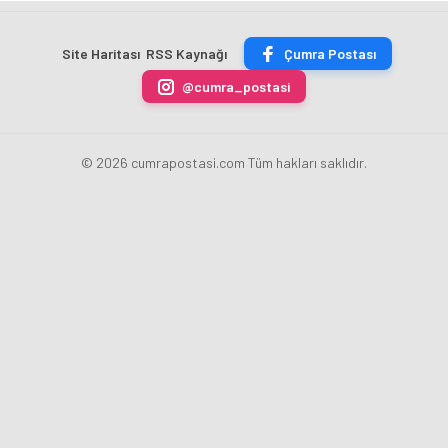
TON
Merkez
fazla
sezonu
ÇİKOLATALI
Bankası
ücret
sona
ÜRÜN
Başkanı
uygulamasını
erdi
Site Haritası
RSS Kaynağı
Çumra Postası
ÜRETİLECEK
Fatih
kaldırdı
Karahan
@cumra_postasi
oldu
© 2026 cumrapostasi.com Tüm hakları saklıdır.