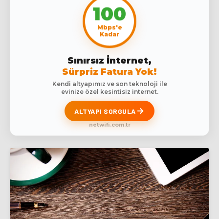
100
Mbps'e
Kadar
Sınırsız İnternet,
Sürpriz Fatura Yok!
Kendi altyapımız ve son teknoloji ile
evinize özel kesintisiz internet.
ALTYAPI SORGULA
netwifi.com.tr