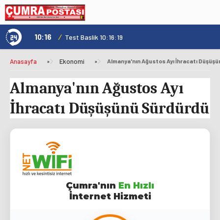
10:16
/
1
Test Baslik 10:16:19
Anasayfa
»
Ekonomi
»
Almanya'nın Ağustos Ayı İhracatı Düşüş
Almanya'nın Ağustos Ayı
İhracatı Düşüşünü Sürdürdü
Çumra'nın
En Hızlı
İnternet Hizmeti