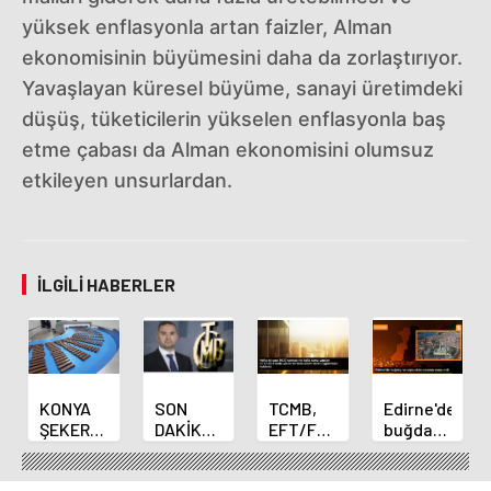
yüksek enflasyonla artan faizler, Alman
ekonomisinin büyümesini daha da zorlaştırıyor.
Yavaşlayan küresel büyüme, sanayi üretimdeki
düşüş, tüketicilerin yükselen enflasyonla baş
etme çabası da Alman ekonomisini olumsuz
etkileyen unsurlardan.
İLGILI HABERLER
KONYA
SON
TCMB,
Edirne'de
ŞEKER
DAKİKA
EFT/FAST
buğday
YILLIK 7
HABERİ:
işlemleri
ve arpa
BİN 500
Yeni
için
ekim