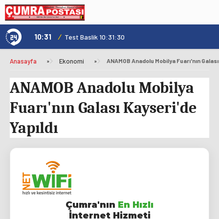
10:31
/
1
Genç Kültür Kart ile Konya'da Üniversite Yaşamı Daha Avantajlı
Test Baslik 10:31:30
Anasayfa
»
Ekonomi
»
ANAMOB Anadolu Mobilya Fuarı'nın Galası 
ANAMOB Anadolu Mobilya
Fuarı'nın Galası Kayseri'de
Yapıldı
Çumra'nın
En Hızlı
İnternet Hizmeti