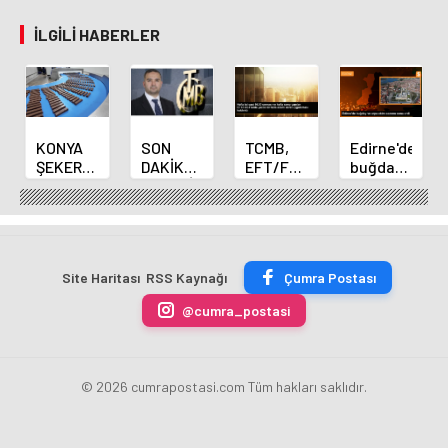
İLGILI HABERLER
KONYA
SON
TCMB,
Edirne'de
ŞEKER
DAKİKA
EFT/FAST
buğday
YILLIK 7
HABERİ:
işlemleri
ve arpa
BİN 500
Yeni
için
ekim
TON
Merkez
fazla
sezonu
ÇİKOLATALI
Bankası
ücret
sona
ÜRÜN
Başkanı
uygulamasını
erdi
Site Haritası
RSS Kaynağı
Çumra Postası
ÜRETİLECEK
Fatih
kaldırdı
Karahan
@cumra_postasi
oldu
© 2026 cumrapostasi.com Tüm hakları saklıdır.