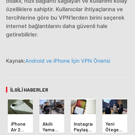
odaklı, hızlı bağlantı sağlayan ve kullanımı kolay
özelliklere sahiptir. Kullanıcılar ihtiyaçlarına ve
tercihlerine göre bu VPN’lerden birini seçerek
internet bağlantılarını daha güvenli hale
getirebilirler.
Kaynak:
Android ve iPhone İçin VPN Önerisi
İLGILI HABERLER
iPhone
Akıllı
Instagram,
Yeni
Air 2
Yama
Paylaşımlarda
Ötegezegen