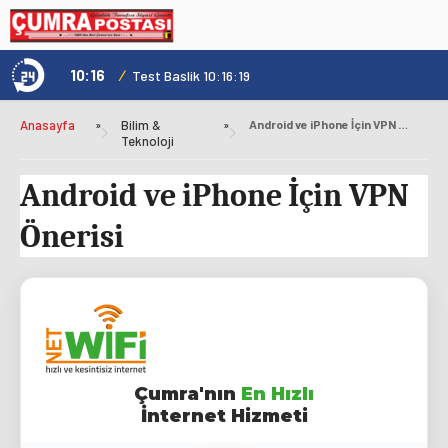
10:16
/
1
Test Baslik 10:16:19
Anasayfa
»
Bilim &
»
Android ve iPhone İçin VPN Önerisi
Teknoloji
Android ve iPhone İçin VPN
Önerisi
Çumra'nın
En Hızlı
İnternet Hizmeti