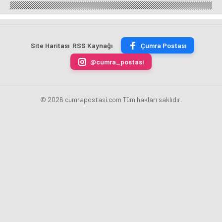
Tanıtımı
Çevresel
Müzik
Keşfi:
Yaklaşıyor:
Tehlikeleri
Değiştirme
Türk
5
Titreşimle
Özelliğini
Bilim
Devrimsel
Bildiriyor
Başlatıyor
İnsanının
Yenilik!
Başarısı
Site Haritası
RSS Kaynağı
Çumra Postası
@cumra_postasi
© 2026 cumrapostasi.com Tüm hakları saklıdır.