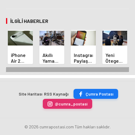
İLGILI HABERLER
iPhone
Akıllı
Instagram,
Yeni
Air 2
Yama
Paylaşımlarda
Ötegezegen
Tanıtımı
Çevresel
Müzik
Keşfi:
Yaklaşıyor:
Tehlikeleri
Değiştirme
Türk
5
Titreşimle
Özelliğini
Bilim
Devrimsel
Bildiriyor
Başlatıyor
İnsanının
Yenilik!
Başarısı
Site Haritası
RSS Kaynağı
Çumra Postası
@cumra_postasi
© 2026 cumrapostasi.com Tüm hakları saklıdır.