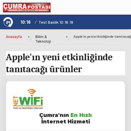
10:16
/
1
Test Baslik 10:16:19
Anasayfa
»
Bilim &
»
Teknoloji
Apple'ın yeni etkinliğinde
tanıtacağı ürünler
Çumra'nın
En Hızlı
İnternet Hizmeti