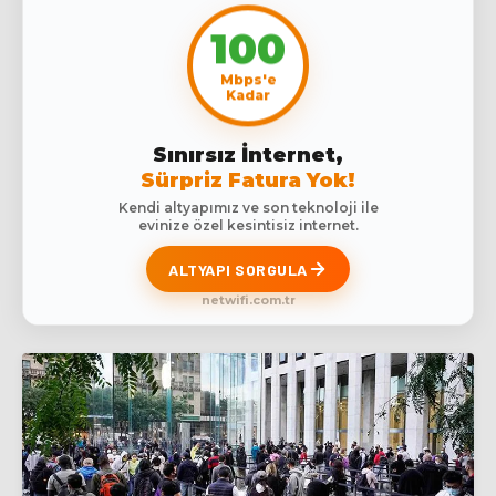
100
Mbps'e
Kadar
Sınırsız İnternet,
Sürpriz Fatura Yok!
Kendi altyapımız ve son teknoloji ile
evinize özel kesintisiz internet.
ALTYAPI SORGULA
netwifi.com.tr