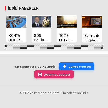
İLGILI HABERLER
KONYA
SON
TCMB,
Edirne'de
ŞEKER
DAKİKA
EFT/FAST
buğday
YILLIK 7
HABERİ:
işlemleri
ve arpa
BİN 500
Yeni
için
ekim
TON
Merkez
fazla
sezonu
ÇİKOLATALI
Bankası
ücret
sona
ÜRÜN
Başkanı
uygulamasını
erdi
Site Haritası
RSS Kaynağı
Çumra Postası
ÜRETİLECEK
Fatih
kaldırdı
Karahan
@cumra_postasi
oldu
© 2026 cumrapostasi.com Tüm hakları saklıdır.