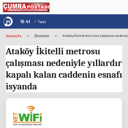
15:41
/
1
Genç Kültür Kart ile Konya'da Üniversite Yaşamı Daha Avantajlı
Test
Anasayfa
»
Ekonomi
»
Ataköy İkitelli metrosu
çalışması nedeniyle yıllardır
kapalı kalan caddenin esnafı
isyanda