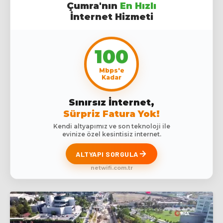
Çumra'nın
En Hızlı
İnternet Hizmeti
100
Mbps'e
Kadar
Sınırsız İnternet,
Sürpriz Fatura Yok!
Kendi altyapımız ve son teknoloji ile
evinize özel kesintisiz internet.
ALTYAPI SORGULA
netwifi.com.tr