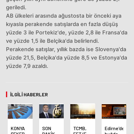
geriledi.
AB ülkeleri arasında ağustosta bir önceki aya
kıyasla perakende satışlarda en fazla düşüş
yüzde 3 ile Portekiz'de, yüzde 2,8 ile Fransa'da
ve yüzde 1,5 ile Belçika'da belirlendi.
Perakende satışlar, yıllık bazda ise Slovenya'da
yüzde 21,5, Belçika'da yüzde 8,5 ve Estonya'da
yüzde 7,9 azaldı.
İLGILI HABERLER
KONYA
SON
TCMB,
Edirne'de
ŞEKER
DAKİKA
EFT/FAST
buğday