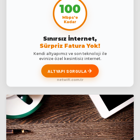
100
Mbps'e
Kadar
Sınırsız İnternet,
Sürpriz Fatura Yok!
Kendi altyapımız ve son teknoloji ile
evinize özel kesintisiz internet.
ALTYAPI SORGULA
netwifi.com.tr