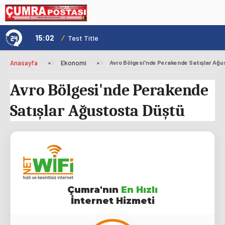
15:02
/
1
Test Title
Anasayfa
»
Ekonomi
»
Avro Bölgesi'nde Perakende Satışlar Ağ
Avro Bölgesi'nde Perakende
Satışlar Ağustosta Düştü
Çumra'nın
En Hızlı
İnternet Hizmeti