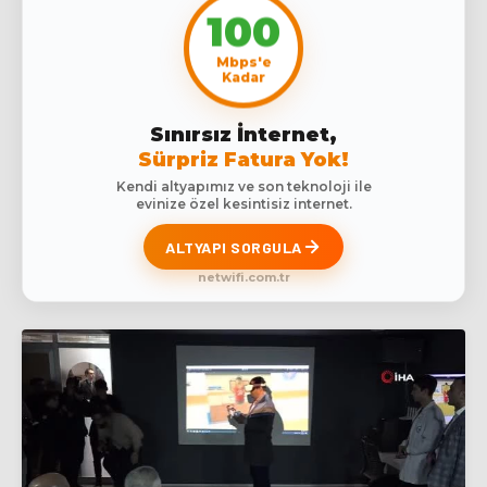
100
Mbps'e
Kadar
Sınırsız İnternet,
Sürpriz Fatura Yok!
Kendi altyapımız ve son teknoloji ile
evinize özel kesintisiz internet.
ALTYAPI SORGULA
netwifi.com.tr