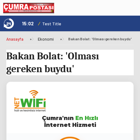
15:02
/
1
Test Title
Anasayfa
»
Ekonomi
»
Bakan Bolat: 'Olması gereken buydu'
Bakan Bolat: 'Olması
gereken buydu'
Çumra'nın
En Hızlı
İnternet Hizmeti