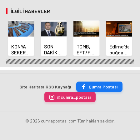
İLGILI HABERLER
KONYA
SON
TCMB,
Edirne'de
ŞEKER
DAKİKA
EFT/FAST
buğday
YILLIK 7
HABERİ:
işlemleri
ve arpa
BİN 500
Yeni
için
ekim
TON
Merkez
fazla
sezonu
ÇİKOLATALI
Bankası
ücret
sona
ÜRÜN
Başkanı
uygulamasını
erdi
Site Haritası
RSS Kaynağı
Çumra Postası
ÜRETİLECEK
Fatih
kaldırdı
Karahan
@cumra_postasi
oldu
© 2026 cumrapostasi.com Tüm hakları saklıdır.