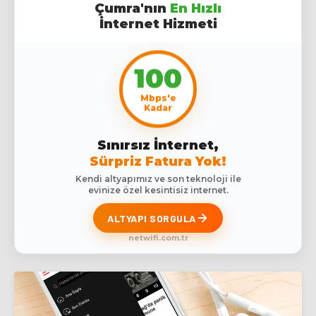
Çumra'nın
En Hızlı
İnternet Hizmeti
100
Mbps'e
Kadar
Sınırsız İnternet,
Sürpriz Fatura Yok!
Kendi altyapımız ve son teknoloji ile
evinize özel kesintisiz internet.
ALTYAPI SORGULA
netwifi.com.tr