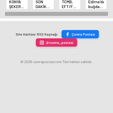
KONYA
SON
TCMB,
Edirne'de
ŞEKER
DAKİKA
EFT/FAST
buğday
YILLIK 7
HABERİ:
işlemleri
ve arpa
BİN 500
Yeni
için
ekim
TON
Merkez
fazla
sezonu
ÇİKOLATALI
Bankası
ücret
sona
ÜRÜN
Başkanı
uygulamasını
erdi
Site Haritası
RSS Kaynağı
Çumra Postası
ÜRETİLECEK
Fatih
kaldırdı
Karahan
@cumra_postasi
oldu
© 2026 cumrapostasi.com Tüm hakları saklıdır.