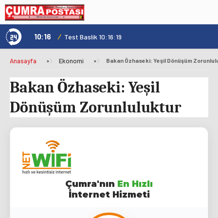
10:16
/
1
Test Baslik 10:16:19
Anasayfa
»
Ekonomi
»
Bakan Özhaseki: Yeşil Dönüşüm Zorunlul
Bakan Özhaseki: Yeşil
Dönüşüm Zorunluluktur
Çumra'nın
En Hızlı
İnternet Hizmeti