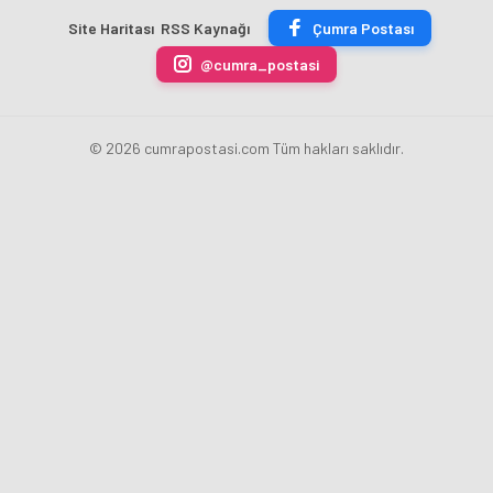
ÜRÜN
Başkanı
uygulamasını
erdi
Site Haritası
RSS Kaynağı
Çumra Postası
ÜRETİLECEK
Fatih
kaldırdı
Karahan
@cumra_postasi
oldu
© 2026 cumrapostasi.com Tüm hakları saklıdır.