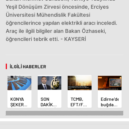
Yeşil Dönüşüm Zirvesi öncesinde, Erciyes
Üniversitesi Mühendislik Fakültesi
öğrencilerince yapılan elektrikli aracı inceledi.
Araç ile ilgili bilgiler alan Bakan Özhaseki,
öğrencileri tebrik etti. - KAYSERİ
İLGILI HABERLER
KONYA
SON
TCMB,
Edirne'de
ŞEKER
DAKİKA
EFT/FAST
buğday
YILLIK 7
HABERİ:
işlemleri
ve arpa
BİN 500
Yeni
için
ekim
TON
Merkez
fazla
sezonu
ÇİKOLATALI
Bankası
ücret
sona