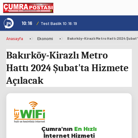
10:16
/
1
Test Baslik 10:16:19
Anasayfa
»
Ekonomi
»
Bakırköy-Kirazlı Metro Hattı 2024 Şubat
Bakırköy-Kirazlı Metro
Hattı 2024 Şubat'ta Hizmete
Açılacak
Çumra'nın
En Hızlı
İnternet Hizmeti