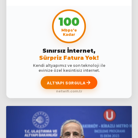
100
Mbps'e
Kadar
Sınırsız İnternet,
Sürpriz Fatura Yok!
Kendi altyapımız ve son teknoloji ile
evinize özel kesintisiz internet.
ALTYAPI SORGULA
netwifi.com.tr