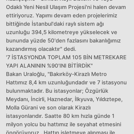
Odaklı Yeni Nesil Ulaşım Projesi'ni halen devam
ettiriyoruz. Yapımı devam eden projelerimiz
bittiğinde İstanbul'daki raylı sistem ağı
uzunluğu 394,5 kilometreye yükselecek ve
bununda yüzde 50'den fazlasını bakanlığımız
kazandırmış olacaktır" dedi.
'7 İSTASYONDA TOPLAM 105 BİN METREKARE
YAPI ALANININ %90'INI BİTİRDİK"
Bakan Uraloğlu, "Bakırköy-Kirazlı Metro
Hattımız 8,4 km uzunluğundadır ve 7 istasyonu
bulunmaktadır. Bu istasyonlar; Özgürlük
Meydanı, İncirli, Haznedar, İlkyuva, Yıldıztepe,
Molla Gürani ve son olarak Kirazlı
istasyonlarıdır. Saatte 80 km hızla günde 1
milyon yolcu bu hattımız ile seyahat etmesini
öngörüyoruz . Hattın işletmeye alınması ile,