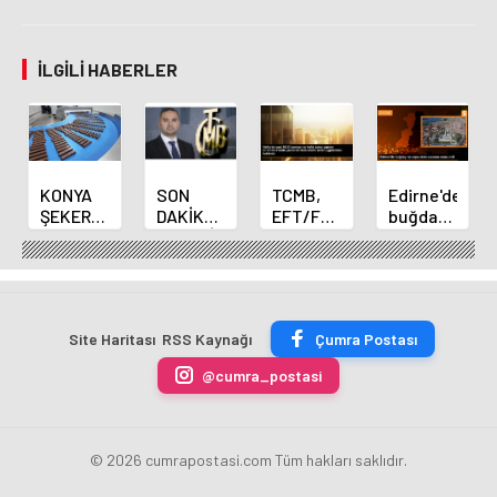
İLGILI HABERLER
KONYA
SON
TCMB,
Edirne'de
ŞEKER
DAKİKA
EFT/FAST
buğday
YILLIK 7
HABERİ:
işlemleri
ve arpa
BİN 500
Yeni
için
ekim
TON
Merkez
fazla
sezonu
ÇİKOLATALI
Bankası
ücret
sona
ÜRÜN
Başkanı
uygulamasını
erdi
Site Haritası
RSS Kaynağı
Çumra Postası
ÜRETİLECEK
Fatih
kaldırdı
Karahan
@cumra_postasi
oldu
© 2026 cumrapostasi.com Tüm hakları saklıdır.