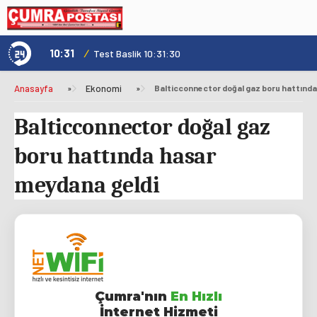
10:31
/
1
Not
Test Baslik 10:31:30
Anasayfa
»
Ekonomi
»
Balticconnector doğal gaz boru hattında
Balticconnector doğal gaz
boru hattında hasar
meydana geldi
Çumra'nın
En Hızlı
İnternet Hizmeti