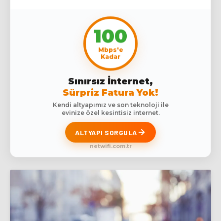
100
Mbps'e
Kadar
Sınırsız İnternet,
Sürpriz Fatura Yok!
Kendi altyapımız ve son teknoloji ile
evinize özel kesintisiz internet.
ALTYAPI SORGULA
netwifi.com.tr