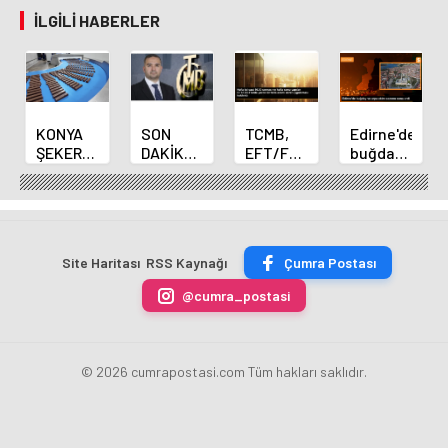
İLGILI HABERLER
KONYA
SON
TCMB,
Edirne'de
ŞEKER
DAKİKA
EFT/FAST
buğday
YILLIK 7
HABERİ:
işlemleri
ve arpa
BİN 500
Yeni
için
ekim
TON
Merkez
fazla
sezonu
ÇİKOLATALI
Bankası
ücret
sona
ÜRÜN
Başkanı
uygulamasını
erdi
Site Haritası
RSS Kaynağı
Çumra Postası
ÜRETİLECEK
Fatih
kaldırdı
Karahan
@cumra_postasi
oldu
© 2026 cumrapostasi.com Tüm hakları saklıdır.