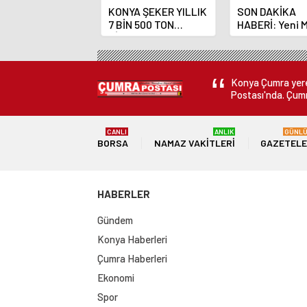
KONYA ŞEKER YILLIK
SON DAKİKA
7 BİN 500 TON
HABERİ: Yeni 
ÇİKOLATALI ÜRÜN
Bankası Başka
ÜRETİLECEK
Fatih Karahan
Konya Çumra yerel
Postası'nda. Çumr
CANLI
ANLIK
GÜNL
BORSA
NAMAZ VAKITLERI
GAZETEL
HABERLER
Gündem
Konya Haberleri
Çumra Haberleri
Ekonomi
Spor