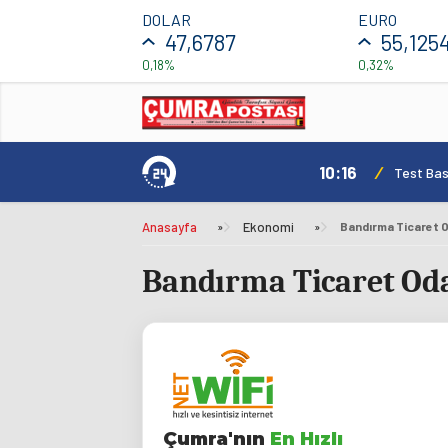
DOLAR
EURO
47,6787
55,125
0,18%
0,32%
10:16
/
Test Basl
Anasayfa
»
Ekonomi
»
Bandırma Ticaret Oda
Çumra'nın
En Hızlı