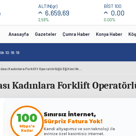
ALTIN(gr)
BİST 100
4
6.659,69
0.00
2,59%
0.00%
Anasayfa
Gazeteler
Çumra Haber
Konya Haber
Köş
ik 10:16:19
Bandırma Ticaret Odası Kadınlara Forklift Operatörlüğü Eğitimi Veriyor
sı Kadınlara Forklift Operatörl
Sınırsız İnternet,
100
Sürpriz Fatura Yok!
Mbps'e
Kendi altyapımız ve son teknoloji ile
Kadar
evinize özel kesintisiz internet.