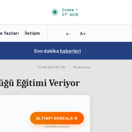
Çumra
27°
AÇIK
A+
e Yazıları
İletişim
A-
15:41
Son dakika
/
haberleri
Test
14.08.2023 07:25
|
18 okunma
üğü Eğitimi Veriyor
ALTYAPI SORGULA
netwifi.com.tr