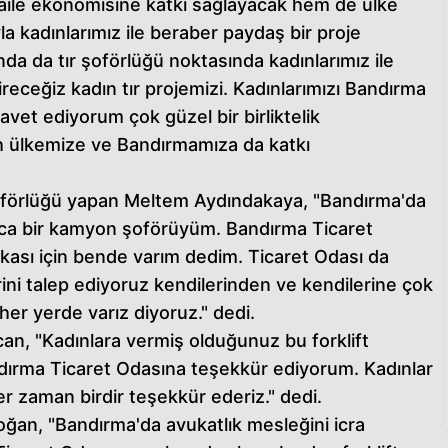
 aile ekonomisine katkı sağlayacak hem de ülke
 kadınlarımız ile beraber paydaş bir proje
da da tır şoförlüğü noktasında kadınlarımız ile
ireceğiz kadın tır projemizi. Kadınlarımızı Bandırma
avet ediyorum çok güzel bir birliktelik
h ülkemize ve Bandırmamıza da katkı
şoförlüğü yapan Meltem Aydındakaya, "Bandırma'da
yrıca bir kamyon şoförüyüm. Bandırma Ticaret
ifikası için bende varım dedim. Ticaret Odası da
rini talep ediyoruz kendilerinden ve kendilerine çok
her yerde varız diyoruz." dedi.
can, "Kadınlara vermiş olduğunuz bu forklift
andırma Ticaret Odasına teşekkür ediyorum. Kadınlar
er zaman birdir teşekkür ederiz." dedi.
oğan, "Bandırma'da avukatlık mesleğini icra