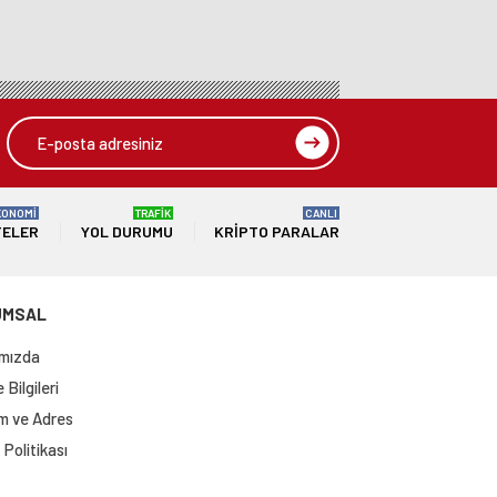
KONOMİ
TRAFİK
CANLI
TELER
YOL DURUMU
KRIPTO PARALAR
UMSAL
mızda
Bilgileri
im ve Adres
Politikası