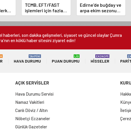
TCMB, EFT/FAST
Edirne'de buğday ve
Merkez
işlemleri için fazla
arpa ekim sezonu
nı
ücret uygulamasını
sona erdi
 oldu
kaldırdı
 haberleri, son dakika gelişmeleri, siyaset ve güncel olaylar Çumra
a'nın en köklü haber sitesini ziyaret edin!
ÜK
TAHMİNİ
LİG
EKONOMİ
E
ER
HAVA DURUMU
PUAN DURUMU
HISSELER
PARI
AÇIK SERVİSLER
KUR
Hava Durumu Servisi
Hakkı
Namaz Vakitleri
Künye 
Canlı Döviz / Altın
İletiş
Nöbetçi Eczaneler
Çerez 
Günlük Gazeteler