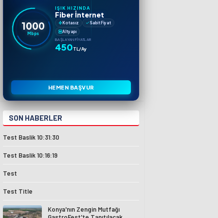
IŞIK HIZINDA
Fiber İnternet
1000
Kotasız
Sabit Fiyat
Altyapı
Mbps
BAŞLAYAN FIYATLAR
450
TL/Ay
HEMEN BAŞVUR
SON HABERLER
Test Baslik 10:31:30
Test Baslik 10:16:19
Test
Test Title
Konya'nın Zengin Mutfağı
GastroFest'te Tanıtılacak