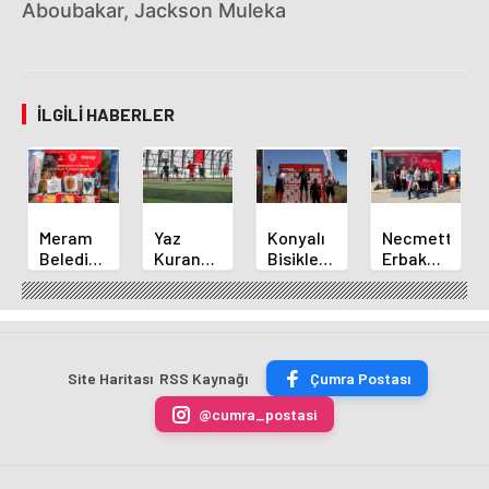
Aboubakar, Jackson Muleka
İLGILI HABERLER
Meram
Yaz
Konyalı
Necmettin
Belediyespor
Kuran
Bisikletçi
Erbakan
Okçuları
Kursu
Ahmet
Üniversitesi
Türkiye
Öğrencileri
Can
Geleneksel
Şampiyonası'ndan
Futbol
Akpınar
Okçulukta
Derecelerle
Sahasında
Altın
Zirvede
Döndü
Madalyayı
Site Haritası
RSS Kaynağı
Çumra Postası
Aldı
@cumra_postasi