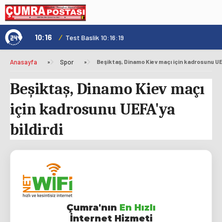
10:16
/
1
Test Baslik 10:16:19
Anasayfa
»
Spor
»
Beşiktaş, Dinamo Kiev maçı için kadrosunu UEF
Beşiktaş, Dinamo Kiev maçı
için kadrosunu UEFA'ya
bildirdi
Çumra'nın
En Hızlı
İnternet Hizmeti