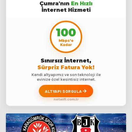
Çumra'nın
En Hızlı
İnternet Hizmeti
100
Mbps'e
Kadar
Sınırsız İnternet,
Sürpriz Fatura Yok!
Kendi altyapımız ve son teknoloji ile
evinize özel kesintisiz internet.
ALTYAPI SORGULA
netwifi.com.tr