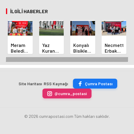
İLGILI HABERLER
Meram
Yaz
Konyalı
Necmettin
Belediyespor
Kuran
Bisikletçi
Erbakan
Okçuları
Kursu
Ahmet
Üniversitesi
Türkiye
Öğrencileri
Can
Geleneksel
Şampiyonası'ndan
Futbol
Akpınar
Okçulukta
Derecelerle
Sahasında
Altın
Zirvede
Döndü
Madalyayı
Site Haritası
RSS Kaynağı
Çumra Postası
Aldı
@cumra_postasi
© 2026 cumrapostasi.com Tüm hakları saklıdır.