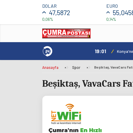
DOLAR
EURO
47,5872
55,045
0,06%
0,14%
19:01
/
rildi
Konya'nı
Anasayfa
»
Spor
»
Beşiktaş, VavaCars Fati
Beşiktaş, VavaCars Fa
Çumra'nın
En Hızlı