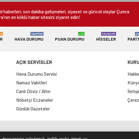
 haberleri, son dakika gelişmeleri, siyaset ve güncel olaylar Çumra
a'nın en köklü haber sitesini ziyaret edin!
ÜK
TAHMİNİ
LİG
EKONOMİ
E
ER
HAVA DURUMU
PUAN DURUMU
HISSELER
PARI
AÇIK SERVİSLER
KUR
Hava Durumu Servisi
Hakkı
Namaz Vakitleri
Künye 
Canlı Döviz / Altın
İletiş
Nöbetçi Eczaneler
Çerez 
Günlük Gazeteler
e Haritası
RSS Kaynağı
Çumra Postası
@cumra_posta
 deneyiminizi geliştirmek, trafiği analiz etmek ve