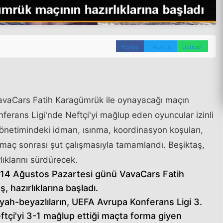
Paylaş
Tweetle
Gönder
 VavaCars Fatih Karagümrük ile oynayacağı maçın
nferans Ligi'nde Neftçi'yi mağlup eden oyuncular izinli
yönetimindeki idman, ısınma, koordinasyon koşuları,
e maç sonrası şut çalışmasıyla tamamlandı. Beşiktaş,
ıklarını sürdürecek.
da 14 Ağustos Pazartesi günü VavaCars Fatih
 hazırlıklarına başladı.
yah-beyazlıların, UEFA Avrupa Konferans Ligi 3.
tçi'yi 3-1 mağlup ettiği maçta forma giyen