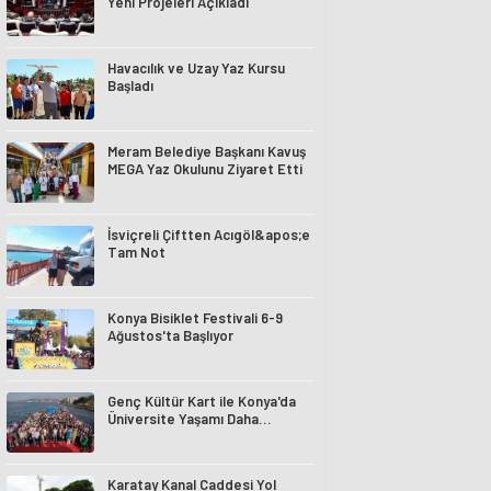
Yeni Projeleri Açıkladı
Havacılık ve Uzay Yaz Kursu
Başladı
Meram Belediye Başkanı Kavuş
MEGA Yaz Okulunu Ziyaret Etti
İsviçreli Çiftten Acıgöl&apos;e
Tam Not
Konya Bisiklet Festivali 6-9
Ağustos'ta Başlıyor
Genç Kültür Kart ile Konya'da
Üniversite Yaşamı Daha
Avantajlı
Karatay Kanal Caddesi Yol