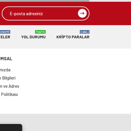
KONOMİ
TRAFİK
CANLI
TELER
YOL DURUMU
KRIPTO PARALAR
UMSAL
mızda
Bilgileri
im ve Adres
Politikası
si