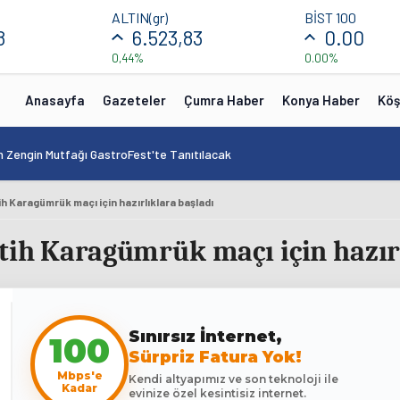
ALTIN(gr)
BİST 100
8
6.523,83
0.00
0,44%
0.00%
Anasayfa
Gazeteler
Çumra Haber
Konya Haber
Köş
n Zengin Mutfağı GastroFest'te Tanıtılacak
h Karagümrük maçı için hazırlıklara başladı
tih Karagümrük maçı için hazır
100
Sınırsız İnternet,
Sürpriz Fatura Yok!
Mbps'e
Kendi altyapımız ve son teknoloji ile
Kadar
evinize özel kesintisiz internet.