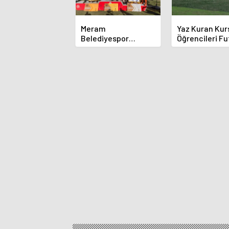
Meram
Yaz Kuran Kur
Belediyespor
Öğrencileri Fu
Okçuları Türkiye
Sahasında
Şampiyonası'ndan
Derecelerle Döndü