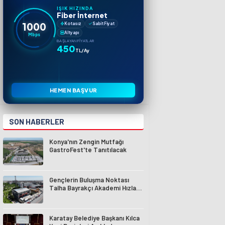
IŞIK HIZINDA
Fiber İnternet
1000
Kotasız
Sabit Fiyat
Altyapı
Mbps
BAŞLAYAN FIYATLAR
450
TL/Ay
HEMEN BAŞVUR
SON HABERLER
Konya'nın Zengin Mutfağı
GastroFest'te Tanıtılacak
Gençlerin Buluşma Noktası
Talha Bayrakçı Akademi Hızla
Yükseliyor
Karatay Belediye Başkanı Kılca