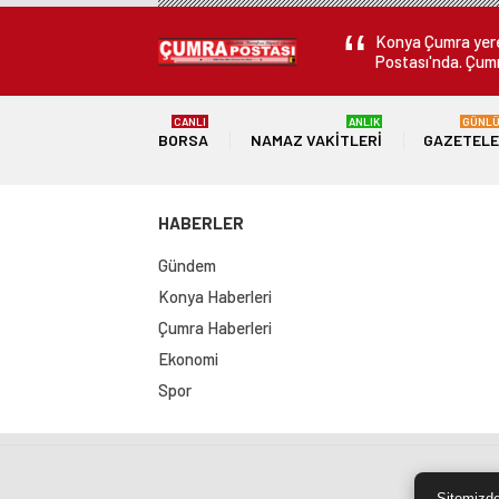
Konya Çumra yerel
Postası'nda. Çumr
CANLI
ANLIK
GÜNL
BORSA
NAMAZ VAKITLERI
GAZETEL
HABERLER
Gündem
Konya Haberleri
Çumra Haberleri
Ekonomi
Spor
Sit
Sitemizde