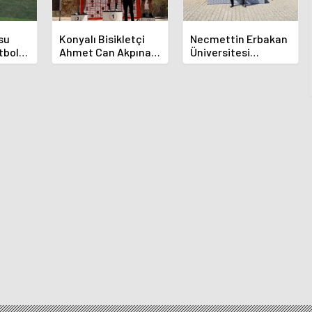
su
Konyalı Bisikletçi
Necmettin Erbakan
tbol
Ahmet Can Akpınar
Üniversitesi
Altın Madalyayı Aldı
Geleneksel
Okçulukta Zirvede