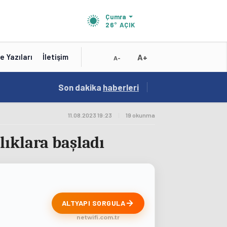
Çumra
26°
AÇIK
A+
e Yazıları
İletişim
A-
18:58
Son dakika
/
haberleri
Gençlerin Buluşma Noktası Talha Bayrakçı Ak
11.08.2023 19:23
|
19 okunma
lıklara başladı
ALTYAPI SORGULA
netwifi.com.tr