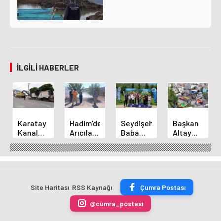
İLGILI HABERLER
Karatay
Hadim'de
Seydişehir
Başkan
Kanal
Arıcılara
Baba
Altay
Caddesi
Orman
Çocuk
Bozkır'da
Yol
Yangınları
Kampı
Vatandaşlarl
Yenileme
Eğitimi
Sona
Buluştu
Çalışmaları
Verildi
Erdi
Sürüyor
Site Haritası
RSS Kaynağı
Çumra Postası
@cumra_postasi