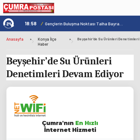
18:58
/
1
Konya'nın Zengin Mutfağı GastroFest'te Tanıtılacak
Gençlerin Buluşma Noktası Talha Bayrakçı Akademi Hızla Yükseliyor
Anasayfa
»
Konya İlçe
»
Haber
Beyşehir’de Su Ürünleri
Denetimleri Devam Ediyor
Çumra'nın
En Hızlı
İnternet Hizmeti