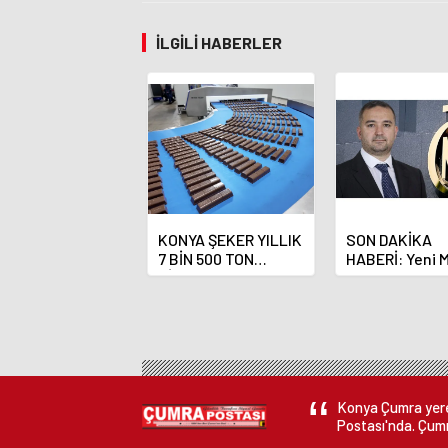
İLGILI HABERLER
KONYA ŞEKER YILLIK
SON DAKİKA
7 BİN 500 TON
HABERİ: Yeni 
ÇİKOLATALI ÜRÜN
Bankası Başka
ÜRETİLECEK
Fatih Karahan
Konya Çumra yerel
Postası'nda. Çumr