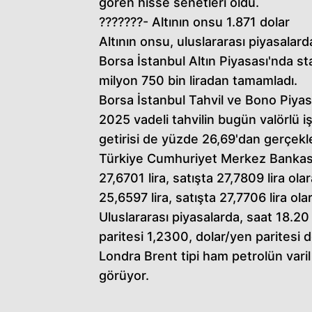
gören hisse senetleri oldu.
???????- Altının onsu 1.871 dolar
Altının onsu, uluslararası piyasalard
Borsa İstanbul Altın Piyasası'nda sta
milyon 750 bin liradan tamamladı.
Borsa İstanbul Tahvil ve Bono Piyas
2025 vadeli tahvilin bugün valörlü iş
getirisi de yüzde 26,69'dan gerçekle
Türkiye Cumhuriyet Merkez Bankası 
27,6701 lira, satışta 27,7809 lira ol
25,6597 lira, satışta 27,7706 lira olar
Uluslararası piyasalarda, saat 18.20 i
paritesi 1,2300, dolar/yen paritesi
Londra Brent tipi ham petrolün varil 
görüyor.