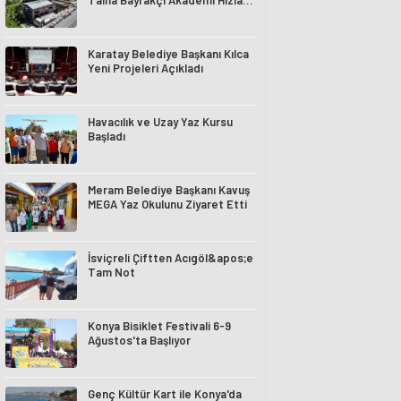
Talha Bayrakçı Akademi Hızla
Yükseliyor
Karatay Belediye Başkanı Kılca
Yeni Projeleri Açıkladı
Havacılık ve Uzay Yaz Kursu
Başladı
Meram Belediye Başkanı Kavuş
MEGA Yaz Okulunu Ziyaret Etti
İsviçreli Çiftten Acıgöl&apos;e
Tam Not
Konya Bisiklet Festivali 6-9
Ağustos'ta Başlıyor
Genç Kültür Kart ile Konya'da