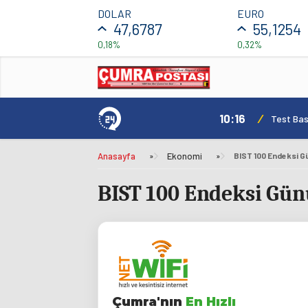
DOLAR
EURO
47,6787
55,1254
0,18%
0,32%
10:16
/
Test Basl
Anasayfa
»
Ekonomi
»
BIST 100 Endeksi 
BIST 100 Endeksi Gü
Çumra'nın
En Hızlı