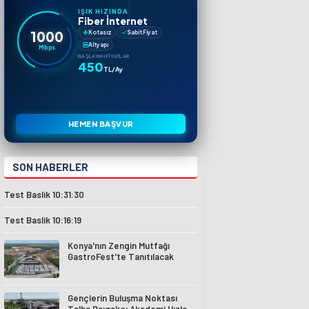
IŞIK HIZINDA
Fiber İnternet
1000
Kotasız
Sabit Fiyat
Altyapı
Mbps
BAŞLAYAN FIYATLAR
450
TL/Ay
HEMEN BAŞVUR
SON HABERLER
Test Baslik 10:31:30
Test Baslik 10:16:19
Konya'nın Zengin Mutfağı
GastroFest'te Tanıtılacak
Gençlerin Buluşma Noktası