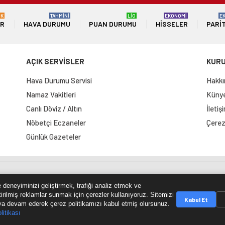
ÜK
TAHMİNİ
LİG
EKONOMİ
E
ER
HAVA DURUMU
PUAN DURUMU
HISSELER
PARI
AÇIK SERVİSLER
KUR
Hava Durumu Servisi
Hakkı
Namaz Vakitleri
Künye 
Canlı Döviz / Altın
İletiş
Nöbetçi Eczaneler
Çerez 
Günlük Gazeteler
e Haritası
RSS Kaynağı
Çumra Postası
@cumra_posta
 deneyiminizi geliştirmek, trafiği analiz etmek ve
tirilmiş reklamlar sunmak için çerezler kullanıyoruz. Sitemizi
Kabul Et
a devam ederek çerez politikamızı kabul etmiş olursunuz.
litikası
© 2026 cumrapostasi.com Tüm hakları saklıdır.