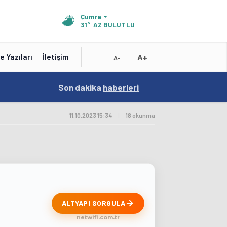
Çumra
31°
AZ BULUTLU
A+
e Yazıları
İletişim
A-
19:01
Son dakika
/
haberleri
Konya'nın Zengin Mutfağı GastroFest'te Tanıt
11.10.2023 15:34
|
18 okunma
ALTYAPI SORGULA
netwifi.com.tr