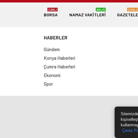
CANLI
ANLIK
GÜNL
BORSA
NAMAZ VAKITLERI
GAZETEL
HABERLER
Gündem
Konya Haberleri
Çumra Haberleri
Ekonomi
Spor
Sit
Sitemizde
kişiselleş
kullanmay
Çerez Po