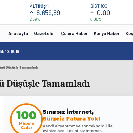
ALTIN(gr)
BİST 100
6.659,69
0.00
2,59%
0.00%
Anasayfa
Gazeteler
Çumra Haber
Konya Haber
Köş
ik 10:16:19
Günü Düşüşle Tamamladı
nü Düşüşle Tamamladı
100
Sınırsız İnternet,
Sürpriz Fatura Yok!
Mbps'e
Kendi altyapımız ve son teknoloji ile
Kadar
evinize özel kesintisiz internet.