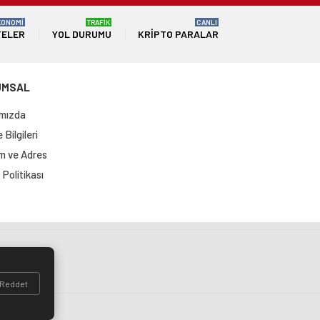
KONOMİ
TRAFİK
CANLI
TELER
YOL DURUMU
KRIPTO PARALAR
UMSAL
mızda
Bilgileri
im ve Adres
Politikası
si
Reddet