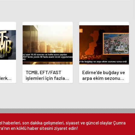
TCMB, EFT/FAST
Edirne'de buğday ve
Merkez
işlemleri için fazla
arpa ekim sezonu
nı
ücret uygulamasını
sona erdi
 oldu
kaldırdı
 haberleri, son dakika gelişmeleri, siyaset ve güncel olaylar Çumra
a'nın en köklü haber sitesini ziyaret edin!