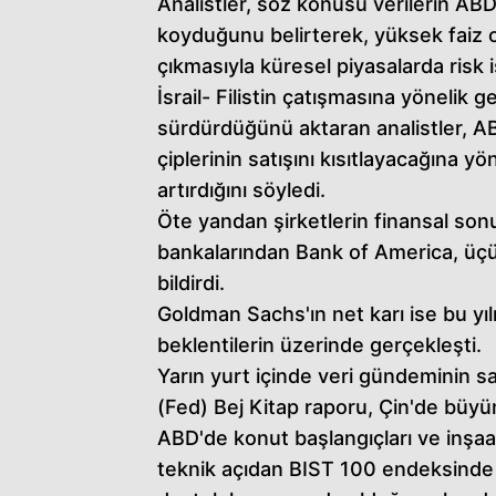
Analistler, söz konusu verilerin AB
koyduğunu belirterek, yüksek faiz or
çıkmasıyla küresel piyasalarda risk iş
İsrail- Filistin çatışmasına yönelik 
sürdürdüğünü aktaran analistler, ABD'
çiplerinin satışını kısıtlayacağına yö
artırdığını söyledi.
Öte yandan şirketlerin finansal so
bankalarından Bank of America, üçü
bildirdi.
Goldman Sachs'ın net karı ise bu yı
beklentilerin üzerinde gerçekleşti.
Yarın yurt içinde veri gündeminin s
(Fed) Bej Kitap raporu, Çin'de büyü
ABD'de konut başlangıçları ve inşaat 
teknik açıdan BIST 100 endeksinde 