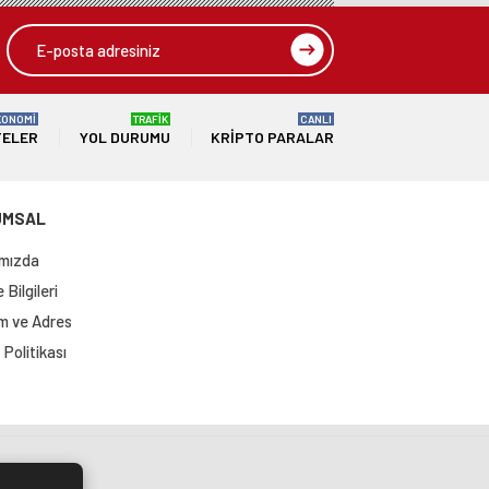
KONOMİ
TRAFİK
CANLI
TELER
YOL DURUMU
KRIPTO PARALAR
UMSAL
mızda
Bilgileri
im ve Adres
Politikası
si