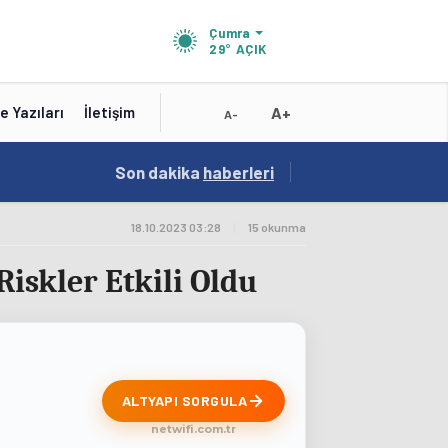
Çumra
29°
AÇIK
A+
e Yazıları
İletişim
A-
18:56
Son dakika
/
haberleri
Karatay Belediye Başkanı Kılca Yeni Projeleri
18.10.2023 03:28
|
15 okunma
Riskler Etkili Oldu
ALTYAPI SORGULA
netwifi.com.tr