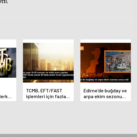
ti.
TCMB, EFT/FAST
Edirne'de buğday ve
Merkez
işlemleri için fazla
arpa ekim sezonu
nı
ücret uygulamasını
sona erdi
 oldu
kaldırdı