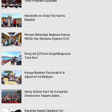
Yeni Projeleri Açıkladı
Havacılık ve Uzay Yaz Kursu
Başladı
Meram Belediye Başkanı Kavuş
MEGA Yaz Okulunu Ziyaret Etti
İsviçreli Çiftten Acıgöl&apos;e
Tam Not
Konya Bisiklet Festivali 6-9
Ağustos'ta Başlıyor
Genç Kültür Kart ile Konya'da
Üniversite Yaşamı Daha
Avantajlı
Karatay Kanal Caddesi Yol