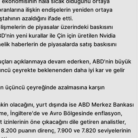
D ekonomisinin hala sıcak olduğunu ortaya
anlarına ilişkin endişelerin yeniden ortaya
tahının azaldığını ifade etti.
gelişmelerin de piyasalar üzerindeki baskısını
nin yeni kurallar ile Çin için üretilen Nvidia
nelik haberlerin de piyasalarda satış baskısını
nuçları açıklanmaya devam ederken, ABD'nin büyük
ncü çeyrekte beklenenden daha iyi kar ve gelir
lın üçüncü çeyreğinde azalmasına karşın
akin olacağını, yurt dışında ise ABD Merkez Bankası
me, İngiltere'de ve Avro Bölgesinde enflasyon,
izinlerinin öne çıkacağını dile getiren analistler,
8.200 puanın direnç, 7.900 ve 7.820 seviyelerinin