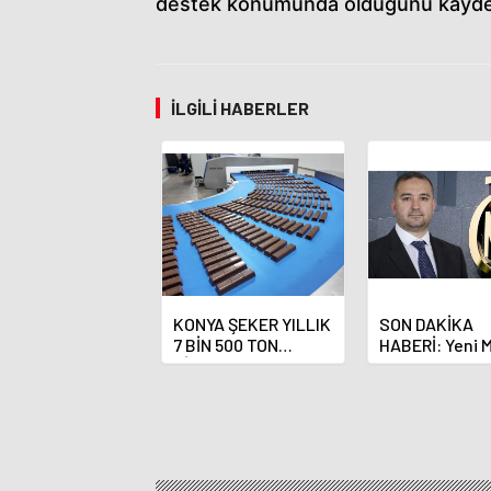
destek konumunda olduğunu kaydet
İLGILI HABERLER
KONYA ŞEKER YILLIK
SON DAKİKA
7 BİN 500 TON
HABERİ: Yeni 
ÇİKOLATALI ÜRÜN
Bankası Başka
ÜRETİLECEK
Fatih Karahan