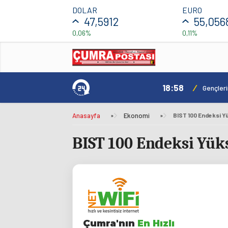
DOLAR
EURO
47,5912
55,056
0,06%
0,11%
18:58
/
ılacak
Gençler
Anasayfa
»
Ekonomi
»
BIST 100 Endeksi Yükse
Çumra'nın
En Hızlı