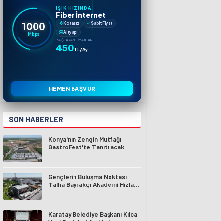
IŞIK HIZINDA
Fiber İnternet
1000
Kotasız
Sabit Fiyat
Altyapı
Mbps
BAŞLAYAN FIYATLAR
450
TL/Ay
HEMEN BAŞVUR
SON HABERLER
Konya'nın Zengin Mutfağı
GastroFest'te Tanıtılacak
Gençlerin Buluşma Noktası
Talha Bayrakçı Akademi Hızla
Yükseliyor
Karatay Belediye Başkanı Kılca