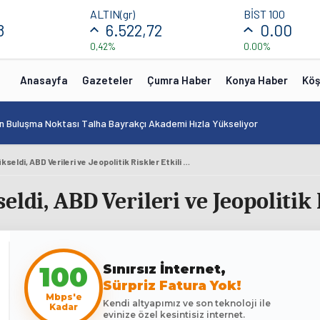
ALTIN(gr)
BİST 100
8
6.522,72
0.00
0,42%
0.00%
Anasayfa
Gazeteler
Çumra Haber
Konya Haber
Köş
in Buluşma Noktası Talha Bayrakçı Akademi Hızla Yükseliyor
BIST 100 Endeksi Yükseldi, ABD Verileri ve Jeopolitik Riskler Etkili Oldu
ldi, ABD Verileri ve Jeopolitik 
100
Sınırsız İnternet,
Sürpriz Fatura Yok!
Mbps'e
Kendi altyapımız ve son teknoloji ile
Kadar
evinize özel kesintisiz internet.