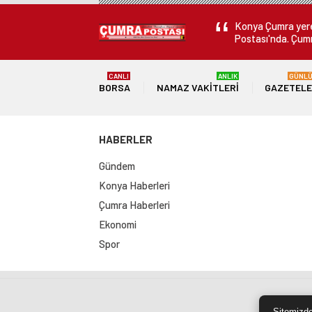
Konya Çumra yerel
Postası'nda. Çumr
CANLI
ANLIK
GÜNL
BORSA
NAMAZ VAKITLERI
GAZETEL
HABERLER
Gündem
Konya Haberleri
Çumra Haberleri
Ekonomi
Spor
Sit
Sitemizde