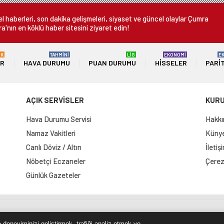
 haberleri, son dakika gelişmeleri, siyaset ve güncel olaylar Çumra
a'nın en köklü haber sitesini ziyaret edin!
ÜK
TAHMİNİ
LİG
EKONOMİ
E
ER
HAVA DURUMU
PUAN DURUMU
HISSELER
PARI
AÇIK SERVİSLER
KUR
Hava Durumu Servisi
Hakkı
Namaz Vakitleri
Künye 
Canlı Döviz / Altın
İletiş
Nöbetçi Eczaneler
Çerez 
Günlük Gazeteler
e Haritası
RSS Kaynağı
Çumra Postası
@cumra_posta
 deneyiminizi geliştirmek, trafiği analiz etmek ve