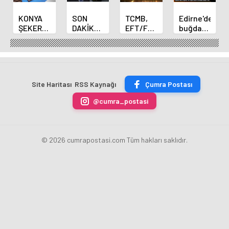
KONYA
SON
TCMB,
Edirne'de
ŞEKER
DAKİKA
EFT/FAST
buğday
YILLIK 7
HABERİ:
işlemleri
ve arpa
BİN 500
Yeni
için
ekim
TON
Merkez
fazla
sezonu
ÇİKOLATALI
Bankası
ücret
sona
ÜRÜN
Başkanı
uygulamasını
erdi
Site Haritası
RSS Kaynağı
Çumra Postası
ÜRETİLECEK
Fatih
kaldırdı
Karahan
@cumra_postasi
oldu
© 2026 cumrapostasi.com Tüm hakları saklıdır.