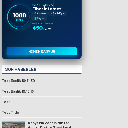
IŞIK HIZINDA
Fiber İnternet
1000
Kotasız
Sabit Fiyat
Altyapı
Mbps
BAŞLAYAN FIYATLAR
450
TL/Ay
HEMEN BAŞVUR
SON HABERLER
Test Baslik 10:31:30
Test Baslik 10:16:19
Test
Test Title
Konya'nın Zengin Mutfağı
GastroFest'te Tanıtılacak