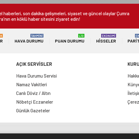
 haberleri, son dakika gelişmeleri, siyaset ve güncel olaylar Çumra
a'nın en köklü haber sitesini ziyaret edin!
ÜK
TAHMİNİ
LİG
EKONOMİ
E
ER
HAVA DURUMU
PUAN DURUMU
HISSELER
PARI
AÇIK SERVİSLER
KUR
Hava Durumu Servisi
Hakkı
Namaz Vakitleri
Künye 
Canlı Döviz / Altın
İletiş
Nöbetçi Eczaneler
Çerez 
Günlük Gazeteler
e Haritası
RSS Kaynağı
Çumra Postası
@cumra_posta