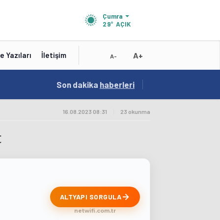
Çumra
29°
AÇIK
A+
e Yazıları
İletişim
A-
15:41
Son dakika
/
haberleri
Test
16.08.2023 08:31
|
23 okunma
t
ALTYAPI SORGULA
netwifi.com.tr