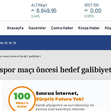
ALTIN(gr)
BİST 100
6.649,95
0.00
2,44%
0.00%
Anasayfa
Gazeteler
Çumra Haber
Konya Haber
Köş
ik 10:16:19
 maçı öncesi hedef galibiyet
or maçı öncesi hedef galibiye
Sınırsız İnternet,
100
Sürpriz Fatura Yok!
Mbps'e
Kendi altyapımız ve son teknoloji ile
Kadar
evinize özel kesintisiz internet.