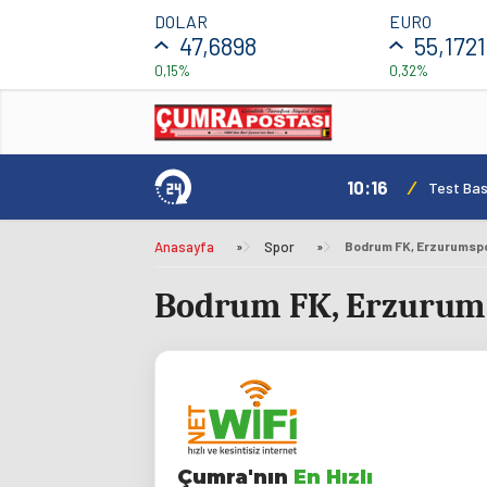
DOLAR
EURO
47,6898
55,1721
0,15%
0,32%
10:16
/
Test Basl
Anasayfa
»
Spor
»
Bodrum FK, Erzurumspor
Bodrum FK, Erzurumsp
Çumra'nın
En Hızlı