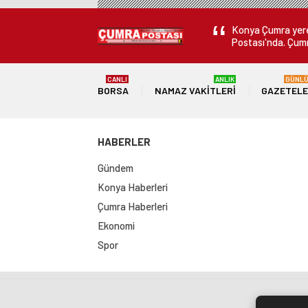
Derecelerle Döndü
Konya Çumra yerel
Postası'nda. Çumr
CANLI
ANLIK
GÜNL
BORSA
NAMAZ VAKITLERI
GAZETEL
HABERLER
Gündem
Konya Haberleri
Çumra Haberleri
Ekonomi
Spor
Sit