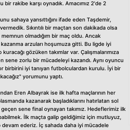
 bir rakibe karşı oynadık. Amacımız 2'de 2
unu sahaya yansıttığını ifade eden Taşdemir,
 vermedik. Sıkıntılı bir maçtan son dakikada olsa
ok memnun olmadığım bir maç oldu. Ancak
kazanma arzuları hoşumuza gitti. Bu ligde iyi
ro kuracağı gözüken takımlar var. Çalışmalarımıza
 sene zorlu bir mücadeleyi kazandı. Aynı oyuncu
irbirini iyi tanıyan futbolculardan kurulu. İyi bir
ıkacağız" yorumunu yaptı.
dan Eren Albayrak ise ilk hafta maçlarının her
plasmanda kazanarak başladıklarını hatırlatan sol
geçen sene final oynayan takımız. Hedeflerimiz ilk
pabilmek. İlk maçta galip geldiğimiz için mutluyuz,
irip devam ederiz. İç sahada daha iyi mücadele