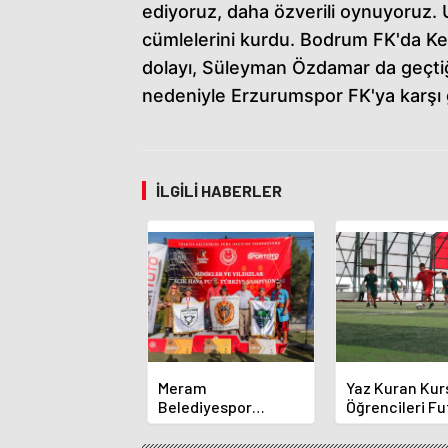
ediyoruz, daha özverili oynuyoruz.
cümlelerini kurdu. Bodrum FK'da 
dolayı, Süleyman Özdamar da geçtiğ
nedeniyle Erzurumspor FK'ya karşı
İLGILI HABERLER
Meram
Yaz Kuran Kur
Belediyespor
Öğrencileri Fu
Okçuları Türkiye
Sahasında
Şampiyonası'ndan