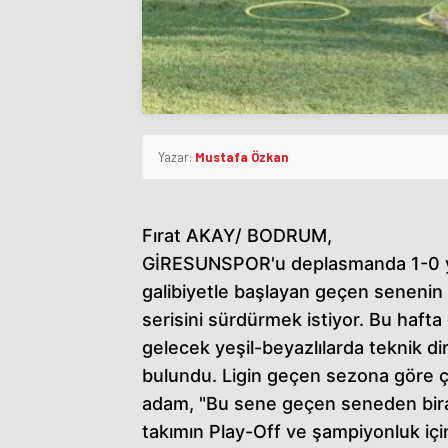
Yazar:
Mustafa Özkan
Fırat AKAY/ BODRUM,
GİRESUNSPOR'u deplasmanda 1-0 y
galibiyetle başlayan geçen senenin P
serisini sürdürmek istiyor. Bu hafta
gelecek yeşil-beyazlılarda teknik d
bulundu. Ligin geçen sezona göre ç
adam, "Bu sene geçen seneden biraz 
takımın Play-Off ve şampiyonluk için