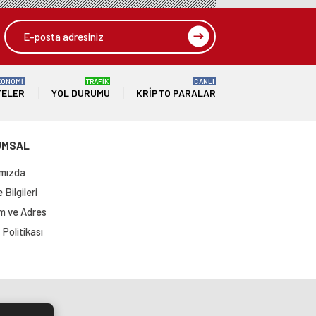
KONOMİ
TRAFİK
CANLI
TELER
YOL DURUMU
KRIPTO PARALAR
UMSAL
mızda
Bilgileri
im ve Adres
Politikası
si