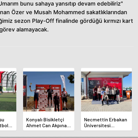
 Umarım bunu sahaya yansıtıp devam edebiliriz"
Kenan Özer ve Musah Mohammed sakatlıklarından
imiz sezon Play-Off finalinde gördüğü kırmızı kart
 görev alamayacak.
su
Konyalı Bisikletçi
Necmettin Erbakan
tbol
Ahmet Can Akpınar
Üniversitesi
Altın Madalyayı Aldı
Geleneksel
Okçulukta Zirvede