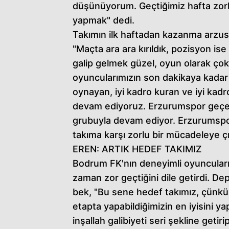
düşünüyorum. Geçtiğimiz hafta zorlu
yapmak" dedi.
Takımın ilk haftadan kazanma arzus
"Maçta ara ara kırıldık, pozisyon ise
galip gelmek güzel, oyun olarak ç
oyuncularımızın son dakikaya kadar 
oynayan, iyi kadro kuran ve iyi kad
devam ediyoruz. Erzurumspor geçen
grubuyla devam ediyor. Erzurumspor b
takıma karşı zorlu bir mücadeleye ç
EREN: ARTIK HEDEF TAKIMIZ
Bodrum FK'nın deneyimli oyuncuların
zaman zor geçtiğini dile getirdi. De
bek, "Bu sene hedef takımız, çünkü 
etapta yapabildiğimizin en iyisini ya
inşallah galibiyeti seri şekline get