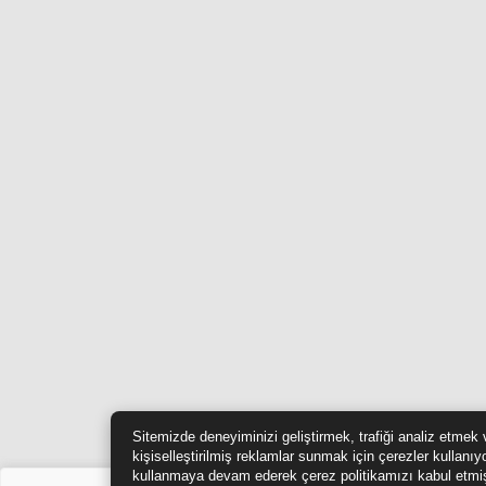
Sitemizde deneyiminizi geliştirmek, trafiği analiz etmek 
kişiselleştirilmiş reklamlar sunmak için çerezler kullanıy
kullanmaya devam ederek çerez politikamızı kabul etmi