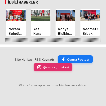
İLGILI HABERLER
Meram
Yaz
Konyalı
Necmettin
Belediyespor
Kuran
Bisikletçi
Erbakan
Okçuları
Kursu
Ahmet
Üniversitesi
Türkiye
Öğrencileri
Can
Geleneksel
Şampiyonası'ndan
Futbol
Akpınar
Okçulukta
Derecelerle
Sahasında
Altın
Zirvede
Döndü
Madalyayı
Site Haritası
RSS Kaynağı
Çumra Postası
Aldı
@cumra_postasi
© 2026 cumrapostasi.com Tüm hakları saklıdır.