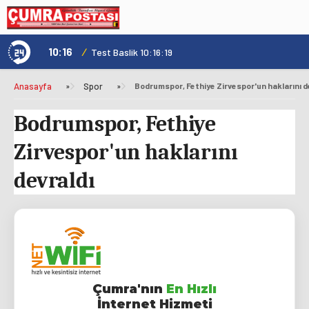
10:16
/
1
Test Baslik 10:16:19
Anasayfa
»
Spor
»
Bodrumspor, Fethiye Zirvespor'un haklarını d
Bodrumspor, Fethiye
Zirvespor'un haklarını
devraldı
Çumra'nın
En Hızlı
İnternet Hizmeti