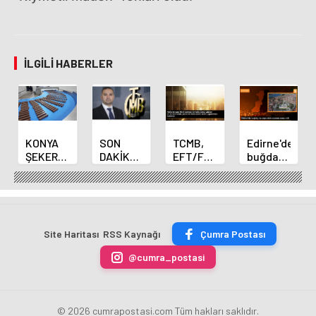
İLGILI HABERLER
KONYA
SON
TCMB,
Edirne'de
ŞEKER
DAKİKA
EFT/FAST
buğday
YILLIK 7
HABERİ:
işlemleri
ve arpa
BİN 500
Yeni
için
ekim
TON
Merkez
fazla
sezonu
ÇİKOLATALI
Bankası
ücret
sona
ÜRÜN
Başkanı
uygulamasını
erdi
Site Haritası
RSS Kaynağı
Çumra Postası
ÜRETİLECEK
Fatih
kaldırdı
Karahan
@cumra_postasi
oldu
© 2026 cumrapostasi.com Tüm hakları saklıdır.