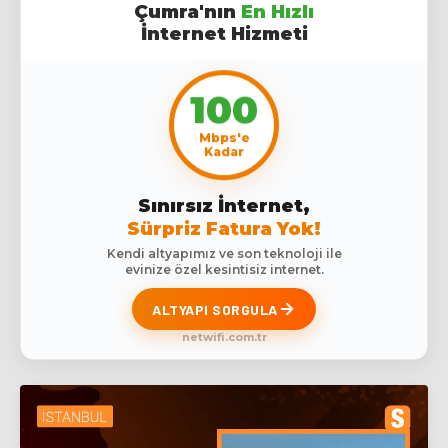
Çumra'nın
En Hızlı
İnternet Hizmeti
100
Mbps'e
Kadar
Sınırsız İnternet,
Sürpriz Fatura Yok!
Kendi altyapımız ve son teknoloji ile
evinize özel kesintisiz internet.
ALTYAPI SORGULA
netwifi.com.tr