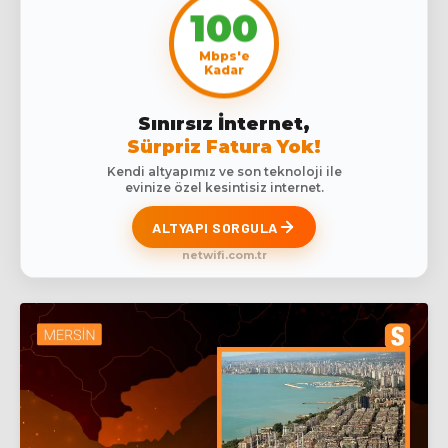
100
Mbps'e
Kadar
Sınırsız İnternet,
Sürpriz Fatura Yok!
Kendi altyapımız ve son teknoloji ile
evinize özel kesintisiz internet.
ALTYAPI SORGULA
netwifi.com.tr