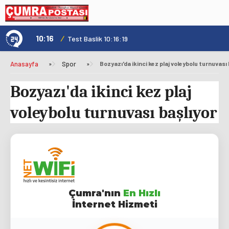
10:16
/
1
Test Baslik 10:16:19
Anasayfa
»
Spor
»
Bozyazı'da ikinci kez plaj voleybolu turnuvası 
Bozyazı'da ikinci kez plaj
voleybolu turnuvası başlıyor
Çumra'nın
En Hızlı
İnternet Hizmeti