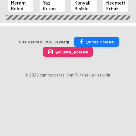
Meram
Yaz
Konyalı
Necmettin
Belediyespor
Kuran
Bisikletçi
Erbakan
Okçuları
Kursu
Ahmet
Üniversitesi
Türkiye
Öğrencileri
Can
Geleneksel
Şampiyonası'ndan
Futbol
Akpınar
Okçulukta
Derecelerle
Sahasında
Altın
Zirvede
Döndü
Madalyayı
Site Haritası
RSS Kaynağı
Çumra Postası
Aldı
@cumra_postasi
© 2026 cumrapostasi.com Tüm hakları saklıdır.