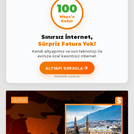
100
Mbps'e
Kadar
Sınırsız İnternet,
Sürpriz Fatura Yok!
Kendi altyapımız ve son teknoloji ile
evinize özel kesintisiz internet.
ALTYAPI SORGULA
netwifi.com.tr