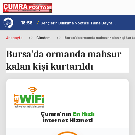
18:58
/
1
Konya'nın Zengin Mutfağı GastroFest'te Tanıtılacak
Gençlerin Buluşma Noktası Talha Bayrakçı Akademi Hızla Yükseliyor
Anasayfa
»
Gündem
»
Bursa'da ormanda mahsur kalan kişi kurtar
Bursa'da ormanda mahsur
kalan kişi kurtarıldı
Çumra'nın
En Hızlı
İnternet Hizmeti