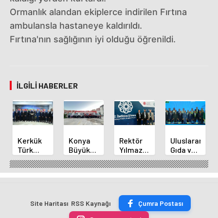
Ormanlık alandan ekiplerce indirilen Fırtına
ambulansla hastaneye kaldırıldı.
Fırtına'nın sağlığının iyi olduğu öğrenildi.
İLGILI HABERLER
Kerkük
Konya
Rektör
Uluslararası
Türk
Büyükşehir'den
Yılmaz
Gıda ve
Dünyası
Alanya
ve
İnovasyon
Belediyeler
Yangınına
Akademisyenler
Forumu
Birliği
Destek
2.
Selçuklu'da
Üyesi
İletişim
Başladı
Oldu
Şurasında
Site Haritası
RSS Kaynağı
Çumra Postası