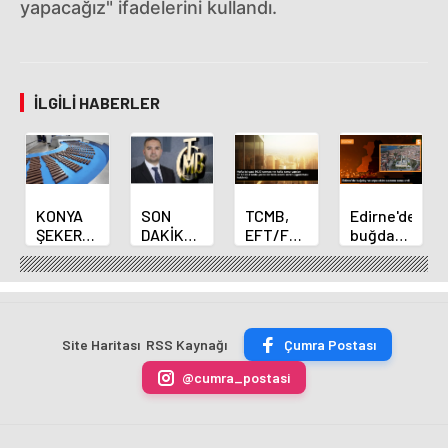
yapacağız" ifadelerini kullandı.
İLGILI HABERLER
KONYA
SON
TCMB,
Edirne'de
ŞEKER
DAKİKA
EFT/FAST
buğday
YILLIK 7
HABERİ:
işlemleri
ve arpa
BİN 500
Yeni
için
ekim
TON
Merkez
fazla
sezonu
ÇİKOLATALI
Bankası
ücret
sona
ÜRÜN
Başkanı
uygulamasını
erdi
Site Haritası
RSS Kaynağı
Çumra Postası
ÜRETİLECEK
Fatih
kaldırdı
Karahan
@cumra_postasi
oldu