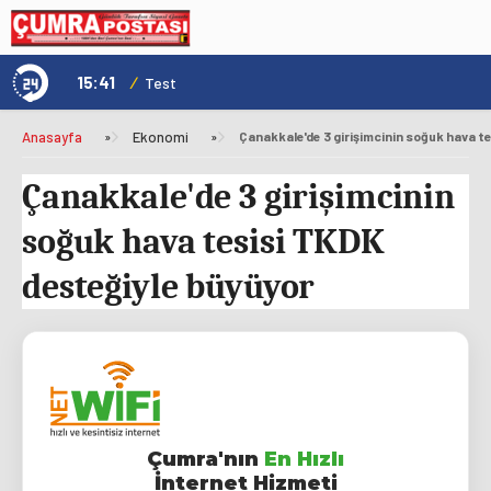
15:41
/
1
Genç Kültür Kart ile Konya'da Üniversite Yaşamı Daha Avantajlı
Test
Anasayfa
»
Ekonomi
»
Çanakkale'de 3 girişimcinin
soğuk hava tesisi TKDK
desteğiyle büyüyor
Çumra'nın
En Hızlı
İnternet Hizmeti