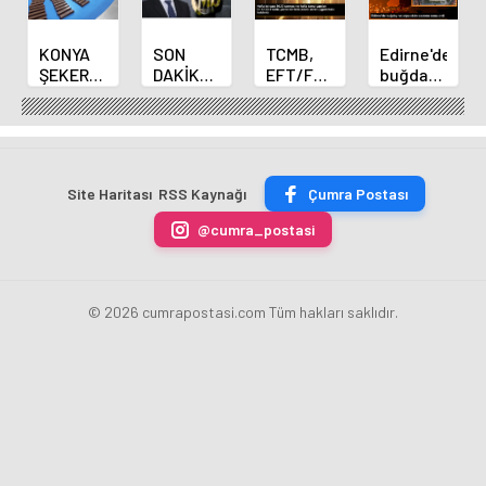
KONYA
SON
TCMB,
Edirne'de
ŞEKER
DAKİKA
EFT/FAST
buğday
YILLIK 7
HABERİ:
işlemleri
ve arpa
BİN 500
Yeni
için
ekim
TON
Merkez
fazla
sezonu
ÇİKOLATALI
Bankası
ücret
sona
ÜRÜN
Başkanı
uygulamasını
erdi
Site Haritası
RSS Kaynağı
Çumra Postası
ÜRETİLECEK
Fatih
kaldırdı
Karahan
@cumra_postasi
oldu
© 2026 cumrapostasi.com Tüm hakları saklıdır.