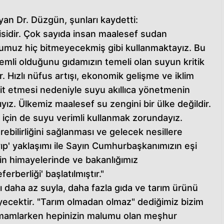
yan Dr. Düzgün, şunları kaydetti:
disidir. Çok sayıda insan maalesef sudan
umuz hiç bitmeyecekmiş gibi kullanmaktayız. Bu
mli olduğunu gıdamızın temeli olan suyun kritik
 Hızlı nüfus artışı, ekonomik gelişme ve iklim
dit etmesi nedeniyle suyu akıllıca yönetmenin
yız. Ülkemiz maalesef su zengini bir ülke değildir.
çin de suyu verimli kullanmak zorundayız.
bilirliğini sağlanması ve gelecek nesillere
yıp' yaklaşımı ile Sayın Cumhurbaşkanımızın eşi
n himayelerinde ve bakanlığımız
rberliği' başlatılmıştır."
 daha az suyla, daha fazla gıda ve tarım ürünü
yecektir. "Tarım olmadan olmaz" dediğimiz bizim
amamlarken hepinizin malumu olan meşhur