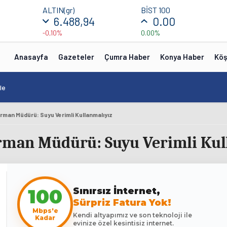
ALTIN(gr)
BİST 100
6.488,94
0.00
-0,10%
0.00%
Anasayfa
Gazeteler
Çumra Haber
Konya Haber
Köş
le
 Orman Müdürü: Suyu Verimli Kullanmalıyız
Orman Müdürü: Suyu Verimli Kul
Sınırsız İnternet,
100
Sürpriz Fatura Yok!
Mbps'e
Kendi altyapımız ve son teknoloji ile
Kadar
evinize özel kesintisiz internet.