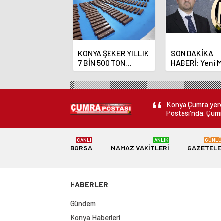
KONYA ŞEKER YILLIK
SON DAKİKA
7 BİN 500 TON
HABERİ: Yeni 
ÇİKOLATALI ÜRÜN
Bankası Başka
ÜRETİLECEK
Fatih Karahan
Konya Çumra yerel
Postası'nda. Çumr
CANLI
ANLIK
GÜNL
BORSA
NAMAZ VAKITLERI
GAZETEL
HABERLER
Gündem
Konya Haberleri