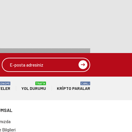
KONOMİ
TRAFİK
CANLI
TELER
YOL DURUMU
KRIPTO PARALAR
UMSAL
mızda
Bilgileri