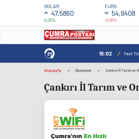
DOLAR
EURO
47,5860
54,9408
0,05%
-0,10%
15:02
/
Test Tit
Anasayfa
»
Ekonomi
»
Çankırı İl Tarım ve
Çankırı İl Tarım ve 
Çumra'nın
En Hızlı