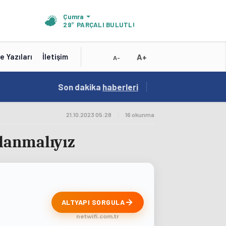
Çumra
29°
PARÇALI BULUTLU
A+
e Yazıları
İletişim
A-
19:01
Son dakika
/
haberleri
Konya'nın Zengin Mutfağı GastroFest'te Tanıt
21.10.2023 05:28
|
16 okunma
lanmalıyız
ALTYAPI SORGULA
netwifi.com.tr