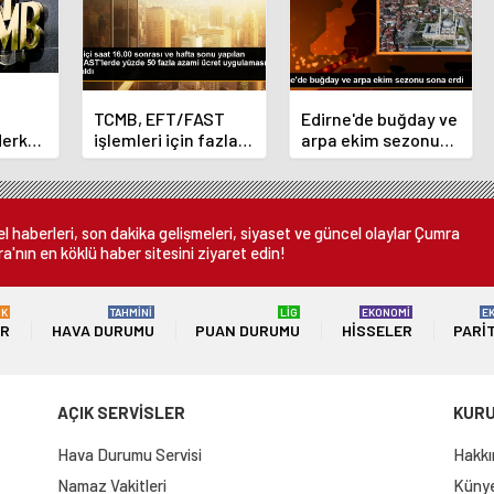
TCMB, EFT/FAST
Edirne'de buğday ve
Merkez
işlemleri için fazla
arpa ekim sezonu
nı
ücret uygulamasını
sona erdi
 oldu
kaldırdı
 haberleri, son dakika gelişmeleri, siyaset ve güncel olaylar Çumra
a'nın en köklü haber sitesini ziyaret edin!
ÜK
TAHMİNİ
LİG
EKONOMİ
E
ER
HAVA DURUMU
PUAN DURUMU
HISSELER
PARI
AÇIK SERVİSLER
KUR
Hava Durumu Servisi
Hakkı
Namaz Vakitleri
Künye 