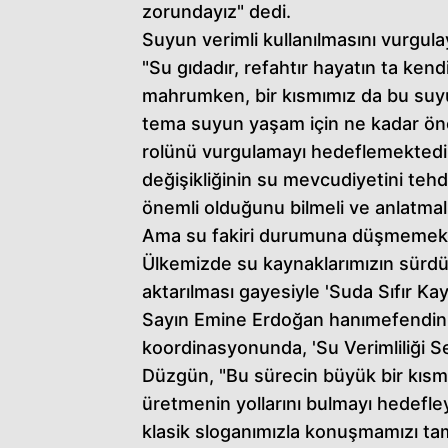
zorundayız" dedi.
Suyun verimli kullanılmasını vurgula
"Su gıdadır, refahtır hayatın ta ken
mahrumken, bir kısmımız da bu suy
tema suyun yaşam için ne kadar öne
rolünü vurgulamayı hedeflemektedir.
değişikliğinin su mevcudiyetini teh
önemli olduğunu bilmeli ve anlatmalı
Ama su fakiri durumuna düşmemek i
Ülkemizde su kaynaklarımızın sürdüre
aktarılması gayesiyle 'Suda Sıfır Ka
Sayın Emine Erdoğan hanımefendini
koordinasyonunda, 'Su Verimliliği Sefe
Düzgün, "Bu sürecin büyük bir kısmı
üretmenin yollarını bulmayı hedefle
klasik sloganımızla konuşmamızı t