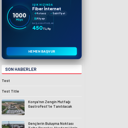
IŞIK HIZINDA
Fiber İnternet
1000
Kotasız
Sabit Fiyat
Altyapı
Mbps
BAŞLAYAN FIYATLAR
450
TL/Ay
HEMEN BAŞVUR
SON HABERLER
Test
Test Title
Konya'nın Zengin Mutfağı
GastroFest'te Tanıtılacak
Gençlerin Buluşma Noktası