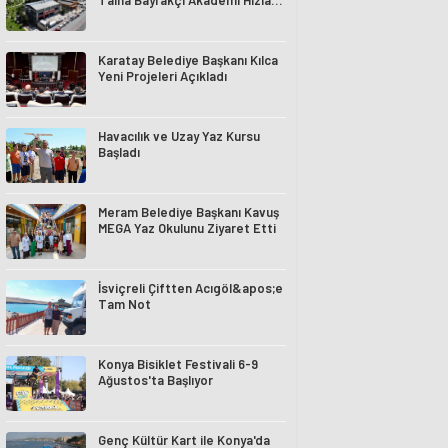
Talha Bayrakçı Akademi Hızla
Yükseliyor
Karatay Belediye Başkanı Kılca
Yeni Projeleri Açıkladı
Havacılık ve Uzay Yaz Kursu
Başladı
Meram Belediye Başkanı Kavuş
MEGA Yaz Okulunu Ziyaret Etti
İsviçreli Çiftten Acıgöl&apos;e
Tam Not
Konya Bisiklet Festivali 6-9
Ağustos'ta Başlıyor
Genç Kültür Kart ile Konya'da