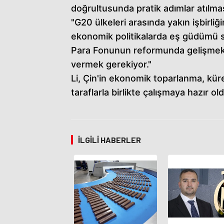
doğrultusunda pratik adımlar atılması
"G20 ülkeleri arasında yakın işbirliğ
ekonomik politikalarda eş güdümü s
Para Fonunun reformunda gelişmekte
vermek gerekiyor."
Li, Çin'in ekonomik toparlanma, kür
taraflarla birlikte çalışmaya hazır o
İLGILI HABERLER