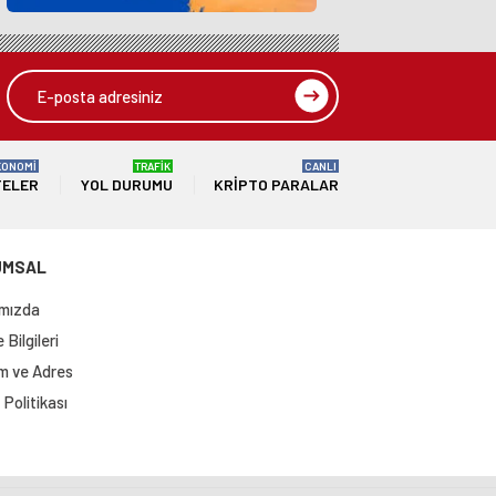
KONOMİ
TRAFİK
CANLI
TELER
YOL DURUMU
KRIPTO PARALAR
UMSAL
mızda
Bilgileri
im ve Adres
Politikası