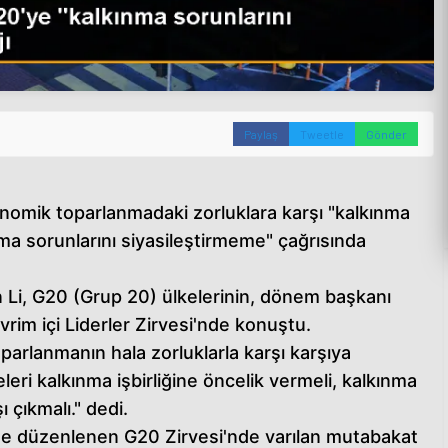
Paylaş
Tweetle
Gönder
nomik toparlanmadaki zorluklara karşı "kalkınma
nma sorunlarını siyasileştirmeme" çağrısında
 Li, G20 (Grup 20) ülkelerinin, dönem başkanı
rim içi Liderler Zirvesi'nde konuştu.
rlanmanın hala zorluklarla karşı karşıya
leri kalkınma işbirliğine öncelik vermeli, kalkınma
ı çıkmalı." dedi.
i'de düzenlenen G20 Zirvesi'nde varılan mutabakat