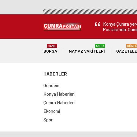
Konya Çumra yerel
Postası'nda. Çumr
CANLI
ANLIK
GÜNL
BORSA
NAMAZ VAKITLERI
GAZETEL
HABERLER
Gündem
Konya Haberleri
Çumra Haberleri
Ekonomi
Spor