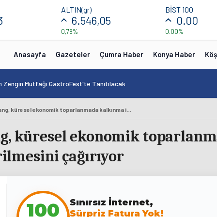
ALTIN(gr)
BİST 100
3
6.546,05
0.00
0,78%
0.00%
Anasayfa
Gazeteler
Çumra Haber
Konya Haber
Köş
n Zengin Mutfağı GastroFest'te Tanıtılacak
Çin Başbakanı Li Çiang, küresel ekonomik toparlanmada kalkınma işbirliğine öncelik verilmesini çağırıyor
ang, küresel ekonomik toparlan
rilmesini çağırıyor
100
Sınırsız İnternet,
Sürpriz Fatura Yok!