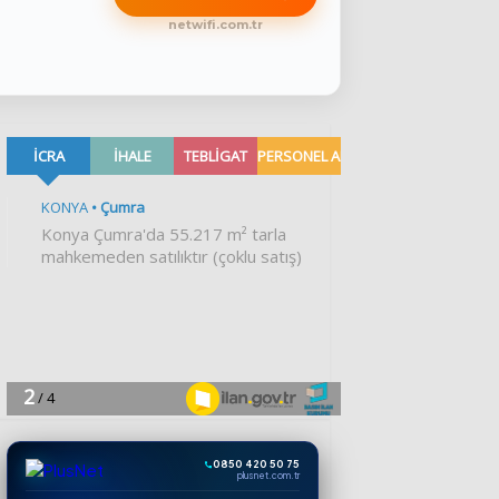
netwifi.com.tr
0850 420 50 75
plusnet.com.tr