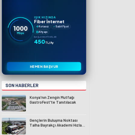
IŞIK HIZINDA
Fiber İnternet
1000
Kotasız
Sabit Fiyat
Altyapı
Mbps
BAŞLAYAN FIYATLAR
450
TL/Ay
HEMEN BAŞVUR
SON HABERLER
Konya'nın Zengin Mutfağı
GastroFest'te Tanıtılacak
Gençlerin Buluşma Noktası
Talha Bayrakçı Akademi Hızla
Yükseliyor