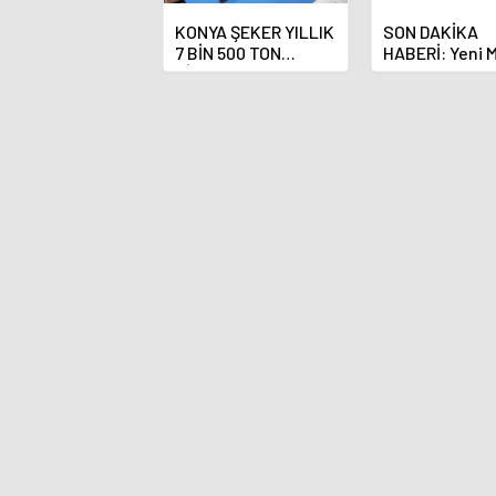
KONYA ŞEKER YILLIK
SON DAKİKA
7 BİN 500 TON
HABERİ: Yeni 
ÇİKOLATALI ÜRÜN
Bankası Başka
ÜRETİLECEK
Fatih Karahan