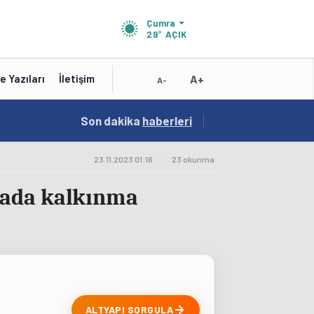
Çumra
29°
AÇIK
A+
e Yazıları
İletişim
A-
18:58
Son dakika
/
haberleri
Gençlerin Buluşma Noktası Talha Bayrakçı Ak
23.11.2023 01:16
|
23 okunma
mada kalkınma
ALTYAPI SORGULA