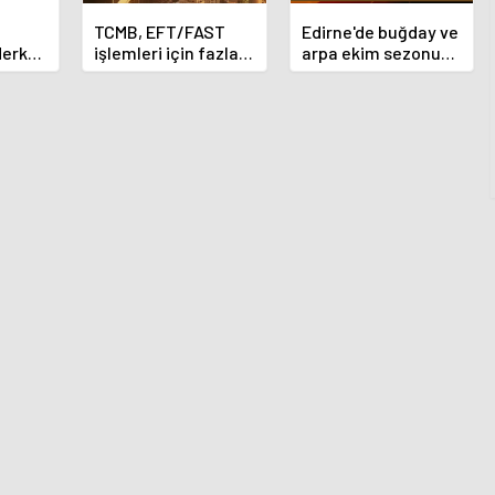
TCMB, EFT/FAST
Edirne'de buğday ve
Merkez
işlemleri için fazla
arpa ekim sezonu
nı
ücret uygulamasını
sona erdi
 oldu
kaldırdı