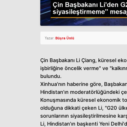
Yazar:
Büşra Ünlü
Çin Başbakanı Li Çiang, küresel eko
işbirliğine öncelik verme" ve "kalkı
bulundu.
Xinhua'nın haberine göre, Başbakan
Hindistan'ın moderatörlüğündeki çev
Konuşmasında küresel ekonomik topa
olduğuna dikkati çeken Li, "G20 ülke
sorunlarının siyasileştirilmesine karş
Li, Hindistan'ın başkenti Yeni Delh