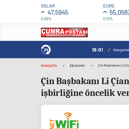
DOLAR
EURO
47,5945
55,058
0,06%
0,10%
19:01
/
rildi
Konya'nı
Anasayfa
»
Ekonomi
»
Çin Başbakanı Li Çi
işbirliğine öncelik ve