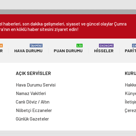
 haberleri, son dakika gelişmeleri, siyaset ve güncel olaylar Çumra
a'nın en köklü haber sitesini ziyaret edin!
ÜK
TAHMİNİ
LİG
EKONOMİ
E
ER
HAVA DURUMU
PUAN DURUMU
HISSELER
PARI
AÇIK SERVİSLER
KUR
Hava Durumu Servisi
Hakkı
Namaz Vakitleri
Künye 
Canlı Döviz / Altın
İletiş
Nöbetçi Eczaneler
Çerez 
Günlük Gazeteler