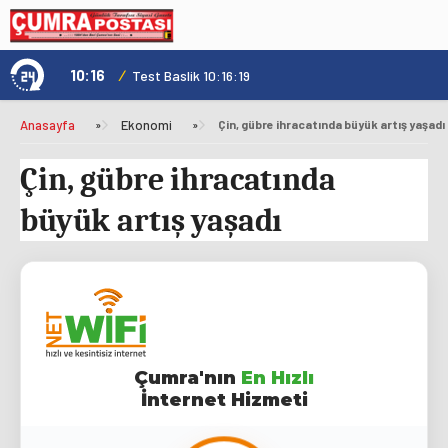
10:16
/
1
Test Baslik 10:16:19
Anasayfa
»
Ekonomi
»
Çin, gübre ihracatında büyük artış yaşadı
Çin, gübre ihracatında
büyük artış yaşadı
Çumra'nın
En Hızlı
İnternet Hizmeti