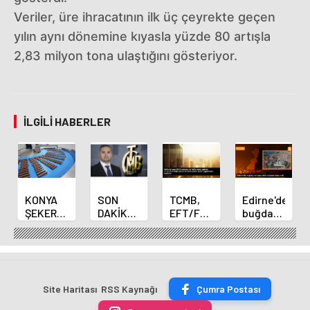
Veriler, üre ihracatının ilk üç çeyrekte geçen
yılın aynı dönemine kıyasla yüzde 80 artışla
2,83 milyon tona ulaştığını gösteriyor.
İLGILI HABERLER
KONYA
SON
TCMB,
Edirne'de
ŞEKER
DAKİKA
EFT/FAST
buğday
YILLIK 7
HABERİ:
işlemleri
ve arpa
BİN 500
Yeni
için
ekim
TON
Merkez
fazla
sezonu
ÇİKOLATALI
Bankası
ücret
sona
ÜRÜN
Başkanı
uygulamasını
erdi
Site Haritası
RSS Kaynağı
Çumra Postası
ÜRETİLECEK
Fatih
kaldırdı
Karahan