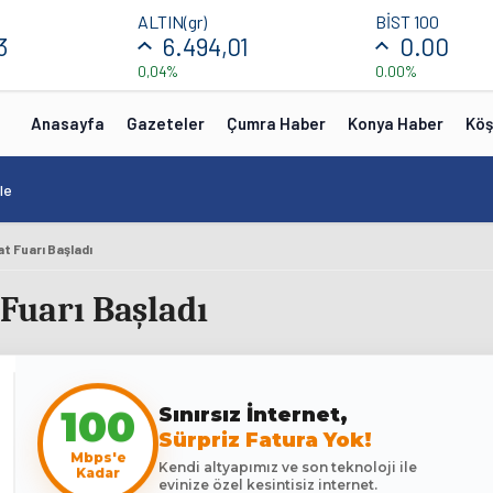
ALTIN(gr)
BİST 100
3
6.494,01
0.00
0,04%
0.00%
Anasayfa
Gazeteler
Çumra Haber
Konya Haber
Köş
le
at Fuarı Başladı
 Fuarı Başladı
100
Sınırsız İnternet,
Sürpriz Fatura Yok!
Mbps'e
Kendi altyapımız ve son teknoloji ile
Kadar
evinize özel kesintisiz internet.