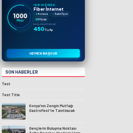
IŞIK HIZINDA
Fiber İnternet
1000
Kotasız
Sabit Fiyat
Altyapı
Mbps
BAŞLAYAN FIYATLAR
450
TL/Ay
HEMEN BAŞVUR
SON HABERLER
Test
Test Title
Konya'nın Zengin Mutfağı
GastroFest'te Tanıtılacak
Gençlerin Buluşma Noktası