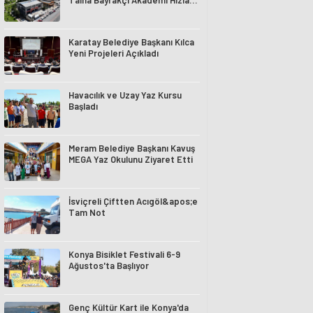
Talha Bayrakçı Akademi Hızla
Yükseliyor
Karatay Belediye Başkanı Kılca
Yeni Projeleri Açıkladı
Havacılık ve Uzay Yaz Kursu
Başladı
Meram Belediye Başkanı Kavuş
MEGA Yaz Okulunu Ziyaret Etti
İsviçreli Çiftten Acıgöl&apos;e
Tam Not
Konya Bisiklet Festivali 6-9
Ağustos'ta Başlıyor
Genç Kültür Kart ile Konya'da