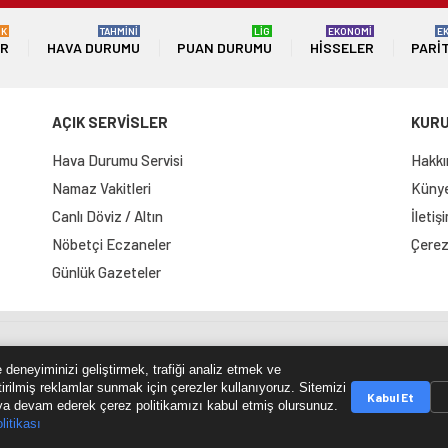
ÜK
TAHMİNİ
LİG
EKONOMİ
E
ER
HAVA DURUMU
PUAN DURUMU
HISSELER
PARI
AÇIK SERVİSLER
KUR
Hava Durumu Servisi
Hakkı
Namaz Vakitleri
Künye 
Canlı Döviz / Altın
İletiş
Nöbetçi Eczaneler
Çerez 
Günlük Gazeteler
e Haritası
RSS Kaynağı
Çumra Postası
@cumra_posta
 deneyiminizi geliştirmek, trafiği analiz etmek ve
tirilmiş reklamlar sunmak için çerezler kullanıyoruz. Sitemizi
Kabul Et
a devam ederek çerez politikamızı kabul etmiş olursunuz.
litikası
© 2026 cumrapostasi.com Tüm hakları saklıdır.