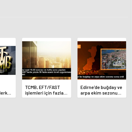
TCMB, EFT/FAST
Edirne'de buğday ve
Merkez
işlemleri için fazla
arpa ekim sezonu
nı
ücret uygulamasını
sona erdi
 oldu
kaldırdı