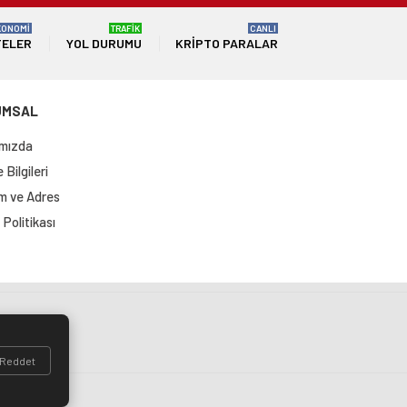
KONOMİ
TRAFİK
CANLI
TELER
YOL DURUMU
KRIPTO PARALAR
UMSAL
mızda
Bilgileri
im ve Adres
Politikası
si
Reddet