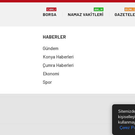
CANLI
ANLIK
GÜNL
BORSA
NAMAZ VAKITLERI
GAZETEL
HABERLER
Gündem
Konya Haberleri
Çumra Haberleri
Ekonomi
Spor
Sit
Sitemizde
kişiselleş
kullanmay
Çerez Po