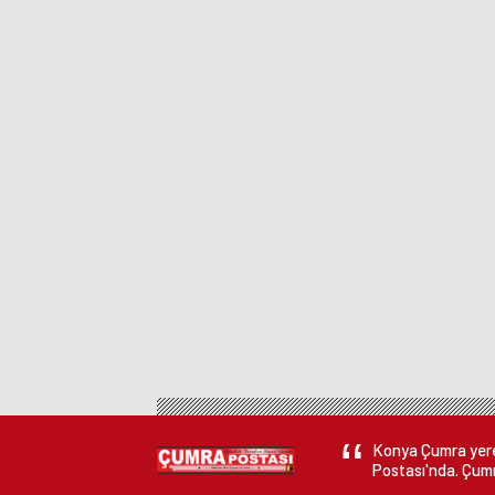
Konya Çumra yerel
Postası'nda. Çumr