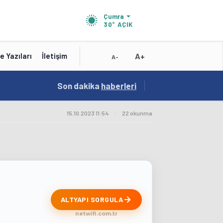
Çumra
30°
AÇIK
A+
e Yazıları
İletişim
A-
19:01
Son dakika
/
haberleri
Konya'nın Zengin Mutfağı GastroFest'te Tanıt
15.10.2023 11:54
|
22 okunma
ALTYAPI SORGULA
netwifi.com.tr