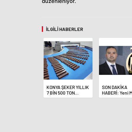
düzenleniyor.
İLGILI HABERLER
KONYA ŞEKER YILLIK
SON DAKİKA
7 BİN 500 TON
HABERİ: Yeni 
ÇİKOLATALI ÜRÜN
Bankası Başka
ÜRETİLECEK
Fatih Karahan