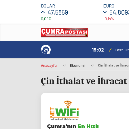
DOLAR
EURO
47,5859
54,809
0,04%
-0,14%
15:02
/
Test Tit
Anasayfa
»
Ekonomi
»
Çin İthalat ve İhrac
Çin İthalat ve İhracat
Çumra'nın
En Hızlı