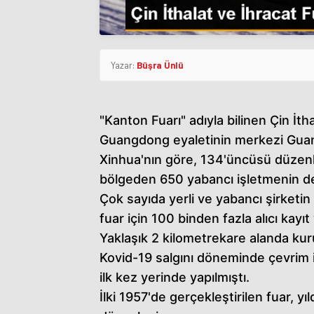
Yazar:
Büşra Ünlü
"Kanton Fuarı" adıyla bilinen Çin İth
Guangdong eyaletinin merkezi Guan
Xinhua'nın göre, 134'üncüsü düzenle
bölgeden 650 yabancı işletmenin de 
Çok sayıda yerli ve yabancı şirketin
fuar için 100 binden fazla alıcı kayıt 
Yaklaşık 2 kilometrekare alanda kur
Kovid-19 salgını döneminde çevrim iç
ilk kez yerinde yapılmıştı.
İlki 1957'de gerçekleştirilen fuar, y