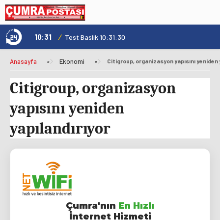
10:31
/
1
Not
Test Baslik 10:31:30
Anasayfa
»
Ekonomi
»
Citigroup, organizasyon yapısını yeniden 
Citigroup, organizasyon
yapısını yeniden
yapılandırıyor
Çumra'nın
En Hızlı
İnternet Hizmeti