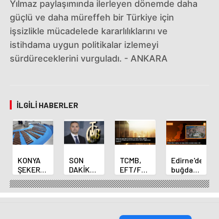
Yılmaz paylaşımında ilerleyen dönemde daha
güçlü ve daha müreffeh bir Türkiye için
işsizlikle mücadelede kararlılıklarını ve
istihdama uygun politikalar izlemeyi
sürdüreceklerini vurguladı. - ANKARA
İLGILI HABERLER
KONYA
SON
TCMB,
Edirne'de
ŞEKER
DAKİKA
EFT/FAST
buğday
YILLIK 7
HABERİ:
işlemleri
ve arpa
BİN 500
Yeni
için
ekim
TON
Merkez
fazla
sezonu
ÇİKOLATALI
Bankası
ücret
sona
ÜRÜN
Başkanı
uygulamasını
erdi