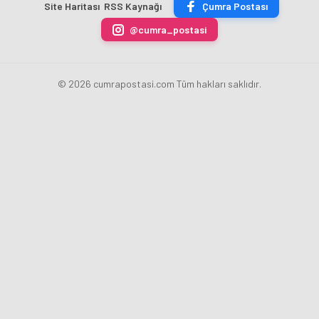
Site Haritası
RSS Kaynağı
Çumra Postası
ÜRETİLECEK
Fatih
kaldırdı
Karahan
@cumra_postasi
oldu
© 2026 cumrapostasi.com Tüm hakları saklıdır.