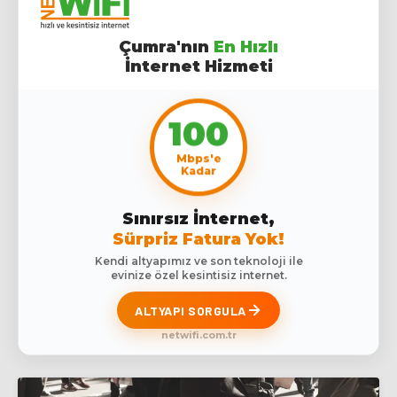
Çumra'nın
En Hızlı
İnternet Hizmeti
100
Mbps'e
Kadar
Sınırsız İnternet,
Sürpriz Fatura Yok!
Kendi altyapımız ve son teknoloji ile
evinize özel kesintisiz internet.
ALTYAPI SORGULA
netwifi.com.tr